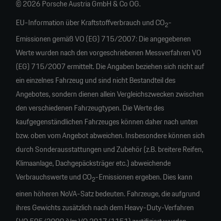
© 2026 Porsche Austria GmbH & Co OG.
EU-Information über Kraftstoffverbrauch und CO
-
2
Emissionen gemäß VO (EG) 715/2007: Die angegebenen
Werte wurden nach den vorgeschriebenen Messverfahren VO
(EG) 715/2007 ermittelt. Die Angaben beziehen sich nicht auf
ein einzelnes Fahrzeug und sind nicht Bestandteil des
Angebotes, sondern dienen allein Vergleichszwecken zwischen
den verschiedenen Fahrzeugtypen. Die Werte des
kaufgegenständlichen Fahrzeuges können daher nach unten
bzw. oben vom Angebot abweichen. Insbesondere können sich
durch Sonderausstattungen und Zubehör (z.B. breitere Reifen,
Klimaanlage, Dachgepäcksträger etc.) abweichende
Verbrauchswerte und CO
-Emissionen ergeben. Dies kann
2
einen höheren NoVA-Satz bedeuten. Fahrzeuge, die aufgrund
ihres Gewichts zusätzlich nach dem Heavy-Duty-Verfahren