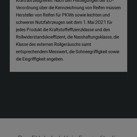
Kraftfahrzeugreifen. Nach den Festlegungen der EU-
K
Verordnung über die Kennzeichnung von Reifen müssen
v
Hersteller von Reifen für PKWs sowie leichten und
re
schweren Nutzfahrzeugen seit dem 1. Mai 2021 für
Ef
jedes Produkt die Kraftstoffeffizienzklasse und den
G
Rollwiderstandskoeffizient, die Nasshaftungsklasse, die
j
Klasse des externen Rollgeräuschs samt
E
entsprechendem Messwert, die Schneegriffigkeit sowie
K
die Eisgriffigkeit angeben.
K
v