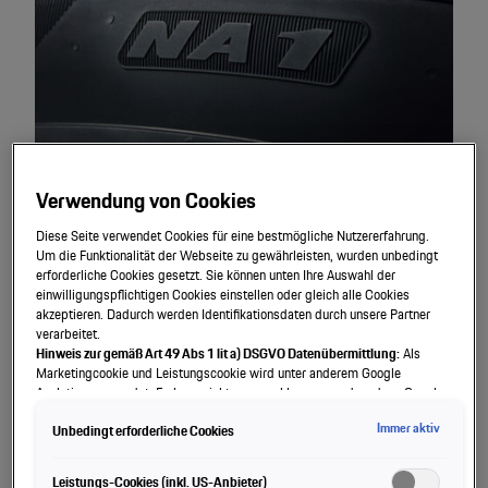
Verwendung von Cookies
Diese Seite verwendet Cookies für eine bestmögliche Nutzererfahrung.
Reifen mit N-Kennzeichnung
- von
Um die Funktionalität der Webseite zu gewährleisten, wurden unbedingt
erforderliche Cookies gesetzt. Sie können unten Ihre Auswahl der
Porsche freigegeben.
einwilligungspflichtigen Cookies einstellen oder gleich alle Cookies
akzeptieren. Dadurch werden Identifikationsdaten durch unsere Partner
verarbeitet.
Reifen mit N-Kennzeichnung werden von Porsche unter
Hinweis zur gemäß Art 49 Abs 1 lit a) DSGVO Datenübermittlung:
Als
strengen Bedingungen in diversen Disziplinen getestet: z.B.
Marketingcookie und Leistungscookie wird unter anderem Google
Bremsmanöver, Spurwechsel bei Höchstgeschwindigkeit,
Analytics verwendet. Es kann nicht ausgeschlossen werden, dass Google
Irland als unser Vertragspartner personenbezogene Daten in die USA
verschiedene Wetterbedingungen. Unsere Tests zeigen, ob die
Immer aktiv
Unbedingt erforderliche Cookies
(insbesondere dort an die Google LLC) weitergibt. In den USA besteht kein
Reifen ihre Fahreigenschaften in unterschiedlichen
der Europäischen Union der Sache nach gleichwertiges Datenschutzniveau
Fahrsituationen behalten. Nur ein Reifen, der die Kräfte aushält,
und es fehlt an einem Angemessenheitsbeschluss der Europäischen
Leistungs-Cookies (inkl. US-Anbieter)