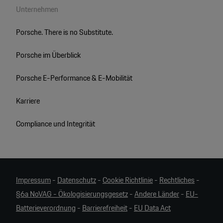
Unternehmen
Porsche. There is no Substitute.
Porsche im Überblick
Porsche E-Performance & E-Mobilität
Karriere
Compliance und Integrität
Impressum
-
Datenschutz
-
Cookie Richtlinie
-
Rechtliches
-
§6a NoVAG - Ökologisierungsgesetz
-
Andere Länder
-
EU-
Batterieverordnung
-
Barrierefreiheit
-
EU Data Act