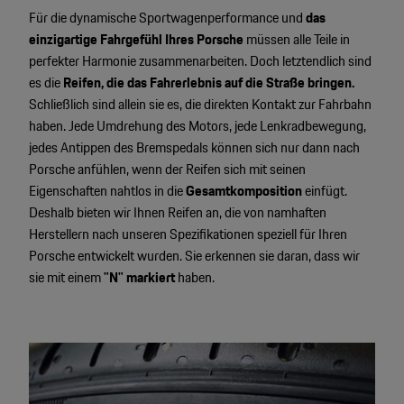
Motorsport & Events
Für die dynamische Sportwagenperformance und
das
Newsletter abonnieren
einzigartige Fahrgefühl Ihres Porsche
müssen alle Teile in
Service & Zubehör
perfekter Harmonie zusammenarbeiten. Doch letztendlich sind
YouTube Channel
es die
Reifen, die das Fahrerlebnis auf die Straße bringen.
Wir über uns
Schließlich sind allein sie es, die direkten Kontakt zur Fahrbahn
Porsche Gebrauchtwagen
haben. Jede Umdrehung des Motors, jede Lenkradbewegung,
Newsletter
jedes Antippen des Bremspedals können sich nur dann nach
Konfigurator
Porsche anfühlen, wenn der Reifen sich mit seinen
Porsche Shop
Eigenschaften nahtlos in die
Gesamtkomposition
einfügt.
Car Configurator
Deshalb bieten wir Ihnen Reifen an, die von namhaften
Mein Porsche Account
Herstellern nach unseren Spezifikationen speziell für Ihren
Porsche Timepieces
Porsche entwickelt wurden. Sie erkennen sie daran, dass wir
sie mit einem
"N" markiert
haben.
Porsche Poster Designer