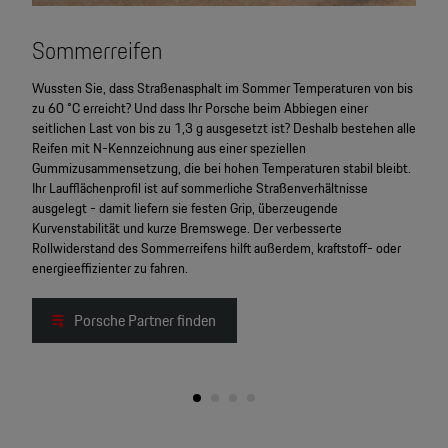
Sommerreifen
Win
Wussten Sie, dass Straßenasphalt im Sommer Temperaturen von bis
Viele
zu 60 °C erreicht? Und dass Ihr Porsche beim Abbiegen einer
fahre
seitlichen Last von bis zu 1,3 g ausgesetzt ist? Deshalb bestehen alle
und e
Reifen mit N-Kennzeichnung aus einer speziellen
Reife
Gummizusammensetzung, die bei hohen Temperaturen stabil bleibt.
Mater
Ihr Laufflächenprofil ist auf sommerliche Straßenverhältnisse
Fahre
ausgelegt - damit liefern sie festen Grip, überzeugende
bei n
Kurvenstabilität und kurze Bremswege. Der verbesserte
leitet
Rollwiderstand des Sommerreifens hilft außerdem, kraftstoff- oder
Seite
energieeffizienter zu fahren.
kann.
Porsche Partner finden