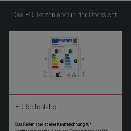
Das EU-Reifenlabel in der Übersicht.
EU Reifenlabel
1
Das Reifenlabel ist eine Kennzeichnung für
D