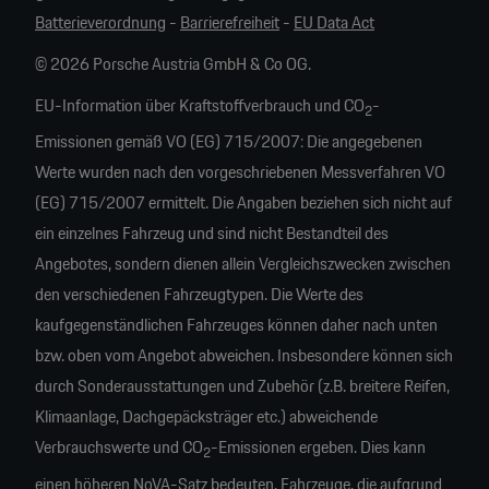
Batterieverordnung
-
Barrierefreiheit
-
EU Data Act
© 2026 Porsche Austria GmbH & Co OG.
EU-Information über Kraftstoffverbrauch und CO
-
2
Emissionen gemäß VO (EG) 715/2007: Die angegebenen
Werte wurden nach den vorgeschriebenen Messverfahren VO
(EG) 715/2007 ermittelt. Die Angaben beziehen sich nicht auf
ein einzelnes Fahrzeug und sind nicht Bestandteil des
Angebotes, sondern dienen allein Vergleichszwecken zwischen
den verschiedenen Fahrzeugtypen. Die Werte des
kaufgegenständlichen Fahrzeuges können daher nach unten
bzw. oben vom Angebot abweichen. Insbesondere können sich
durch Sonderausstattungen und Zubehör (z.B. breitere Reifen,
Klimaanlage, Dachgepäcksträger etc.) abweichende
Verbrauchswerte und CO
-Emissionen ergeben. Dies kann
2
einen höheren NoVA-Satz bedeuten. Fahrzeuge, die aufgrund