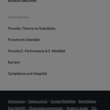
Museum besuchen
Unternehmen
Porsche. There is no Substitute.
Porsche im Überblick
Porsche E-Performance & E-Mobilität
Karriere
Compliance und Integrität
Impressum
-
Datenschutz
-
Cookie Richtlinie
-
Rechtliches
-
§6a NoVAG - Ökologisierungsgesetz
-
Andere Länder
-
EU-