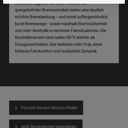
Marketingzwecke“) haben, von Ihrem zugeordneten Händler bzw. im Falle
ultimative Upgrade für Ihren Porsche. Die
K
eines Porsche Betriebs, Porsche Inter Auto GmbH & Co KG, eingesehen
quergebohrten Bremsscheiben bieten eine deutlich
m
werden.
erhöhte Bremsleistung - und somit außergewöhnlich
K
kurze Bremswege - sowie maximale Bremssicherheit
lä
und mehr Kontrolle in extremen Fahrsituationen. Die
B
Keramikbremsen sind zudem 50 % leichter als
B
Graugussscheiben. Das bedeutet mehr Grip, einen
höheren Fahrkomfort und zusätzliche Dynamik.
Porsche Service Zentrum finden
Jetzt Servicetermin vereinbaren.