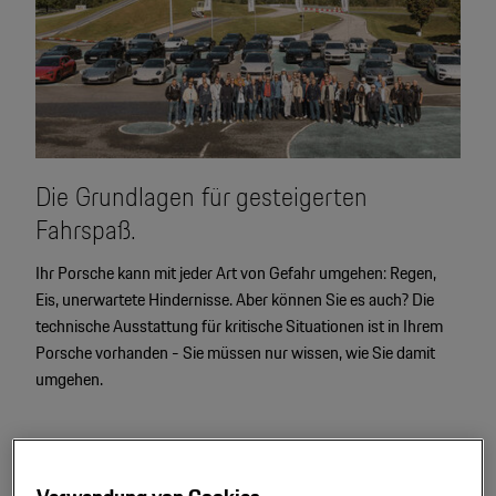
Die Grundlagen für gesteigerten
Fahrspaß.
Ihr Porsche kann mit jeder Art von Gefahr umgehen: Regen,
Eis, unerwartete Hindernisse. Aber können Sie es auch? Die
technische Ausstattung für kritische Situationen ist in Ihrem
Porsche vorhanden - Sie müssen nur wissen, wie Sie damit
umgehen.
Voraussetzung: Eigener Porsche
Nächster Termin: 04.-05. September 2026, Saalfelden