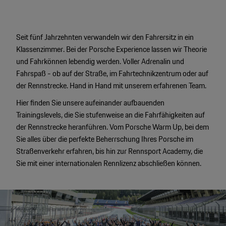
Motorsport & Events
Newsletter abonnieren
Service & Zubehör
Seit fünf Jahrzehnten verwandeln wir den Fahrersitz in ein
YouTube Channel
Klassenzimmer. Bei der Porsche Experience lassen wir Theorie
Wir über uns
Porsche Gebrauchtwagen
und Fahrkönnen lebendig werden. Voller Adrenalin und
Fahrspaß - ob auf der Straße, im Fahrtechnikzentrum oder auf
Newsletter
der Rennstrecke. Hand in Hand mit unserem erfahrenen Team.
Konfigurator
Hier finden Sie unsere aufeinander aufbauenden
Porsche Shop
Trainingslevels, die Sie stufenweise an die Fahrfähigkeiten auf
Car Configurator
Mein Porsche Account
der Rennstrecke heranführen. Vom Porsche Warm Up, bei dem
Porsche Timepieces
Sie alles über die perfekte Beherrschung Ihres Porsche im
Straßenverkehr erfahren, bis hin zur Rennsport Academy, die
Porsche Poster Designer
Sie mit einer internationalen Rennlizenz abschließen können.