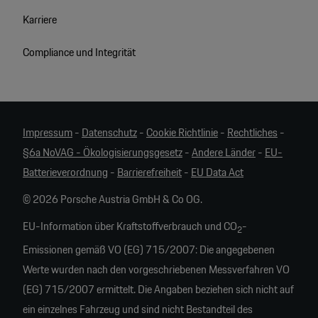
Karriere
Compliance und Integrität
Impressum
-
Datenschutz
-
Cookie Richtlinie
-
Rechtliches
-
§6a NoVAG - Ökologisierungsgesetz
-
Andere Länder
-
EU-
Batterieverordnung
-
Barrierefreiheit
-
EU Data Act
© 2026 Porsche Austria GmbH & Co OG.
EU-Information über Kraftstoffverbrauch und CO
-
2
Emissionen gemäß VO (EG) 715/2007: Die angegebenen
Werte wurden nach den vorgeschriebenen Messverfahren VO
(EG) 715/2007 ermittelt. Die Angaben beziehen sich nicht auf
ein einzelnes Fahrzeug und sind nicht Bestandteil des