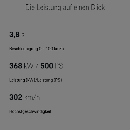
Motorsport & Events
Die Leistung auf einen Blick
Newsletter abonnieren
Service & Zubehör
YouTube Channel
Wir über uns
3,8
s
Porsche Gebrauchtwagen
Newsletter
Beschleunigung 0 - 100 km/h
Konfigurator
Porsche Shop
368
kW /
500
PS
Car Configurator
Mein Porsche Account
Porsche Timepieces
Leistung (kW)/Leistung (PS)
Porsche Poster Designer
302
km/h
Höchstgeschwindigkeit