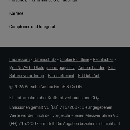
Karriere
Compliance und Integrität
Impressum
-
Datenschutz
-
Cookie Richtlinie
-
Rechtliches
-
§6a NoVAG - Ökologisierungsgesetz
-
Andere Länder
-
EU-
Batterieverordnung
-
Barrierefreiheit
-
EU Data Act
© 2026 Porsche Austria GmbH & Co OG.
EU-Information über Kraftstoffverbrauch und CO
-
2
Emissionen gemäß VO (EG) 715/2007: Die angegebenen
Werte wurden nach den vorgeschriebenen Messverfahren VO
(EG) 715/2007 ermittelt. Die Angaben beziehen sich nicht auf