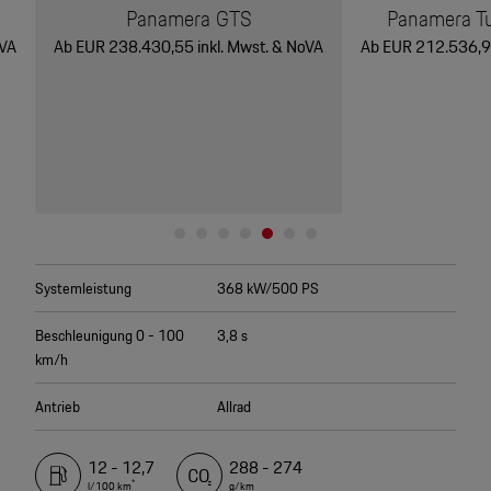
Panamera GTS
Panamera Tu
oVA
Ab EUR 238.430,55 inkl. Mwst. & NoVA
Ab EUR 212.536,93
Systemleistung
368 kW/500 PS
Beschleunigung 0 - 100
3,8 s
km/h
Antrieb
Allrad
12 - 12,7
288 - 274
*
l/100 km
g/km