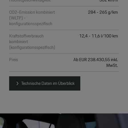
CO2-Emission kombiniert
284 - 265 g/km
(WLTP) -
konfigurationsspezifisch
Kraftstoffverbrauch
12,4 - 11,6 l/100 km
kombiniert
(konfigurationsspezifisch)
Preis
Ab EUR 238.430,55 inkl.
MwSt.
Technische Daten im Überblick
Video
Player