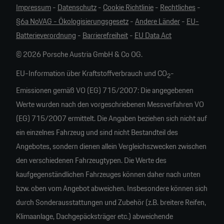
Impressum
-
Datenschutz
-
Cookie Richtlinie
-
Rechtliches
-
§6a NoVAG - Ökologisierungsgesetz
-
Andere Länder
-
EU-
Batterieverordnung
-
Barrierefreiheit
-
EU Data Act
© 2026 Porsche Austria GmbH & Co OG.
EU-Information über Kraftstoffverbrauch und CO
-
2
Emissionen gemäß VO (EG) 715/2007: Die angegebenen
Werte wurden nach den vorgeschriebenen Messverfahren VO
(EG) 715/2007 ermittelt. Die Angaben beziehen sich nicht auf
ein einzelnes Fahrzeug und sind nicht Bestandteil des
Angebotes, sondern dienen allein Vergleichszwecken zwischen
den verschiedenen Fahrzeugtypen. Die Werte des
kaufgegenständlichen Fahrzeuges können daher nach unten
bzw. oben vom Angebot abweichen. Insbesondere können sich
durch Sonderausstattungen und Zubehör (z.B. breitere Reifen,
Klimaanlage, Dachgepäcksträger etc.) abweichende