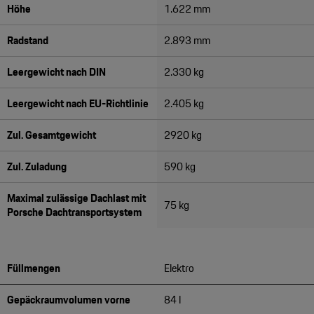
Höhe
1.622 mm
Radstand
2.893 mm
Leergewicht nach DIN
2.330 kg
Leergewicht nach EU-Richtlinie
2.405 kg
Zul. Gesamtgewicht
2920 kg
Zul. Zuladung
590 kg
Maximal zulässige Dachlast mit
75 kg
Porsche Dachtransportsystem
Füllmengen
Elektro
Gepäckraumvolumen vorne
84 l