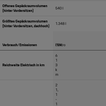
Offenes Gepäckraumvolumen
540 l
(hinter Vordersitzen)
Größtes Gepäckraumvolumen
1.348 l
(hinter Vordersitzen, dachhoch)
Verbrauch/Emissionen
Elektro
PDK
6
1
Reichweite Elektrisch in km
3
k
m
2
1,
1
-
1