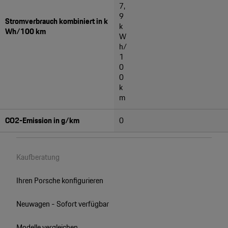
7,
9
Stromverbrauch kombiniert in k
k
Wh/100 km
W
h/
1
0
0
k
m
CO2-Emission in g/km
0
Kaufberatung
Ihren Porsche konfigurieren
Neuwagen - Sofort verfügbar
Modelle vergleichen