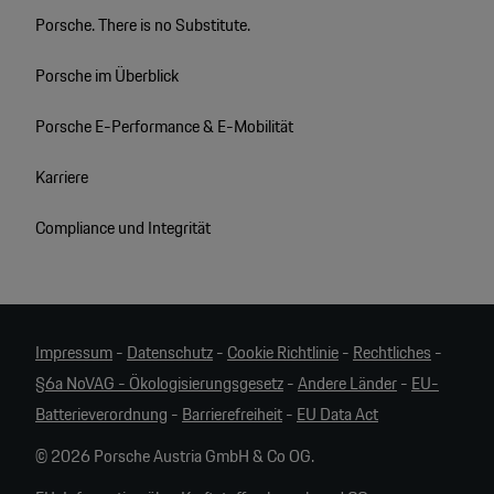
Porsche. There is no Substitute.
Porsche im Überblick
Porsche E-Performance & E-Mobilität
Karriere
Compliance und Integrität
Impressum
-
Datenschutz
-
Cookie Richtlinie
-
Rechtliches
-
§6a NoVAG - Ökologisierungsgesetz
-
Andere Länder
-
EU-
Batterieverordnung
-
Barrierefreiheit
-
EU Data Act
© 2026 Porsche Austria GmbH & Co OG.