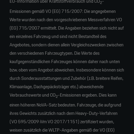
EU-Information über Kraftstoffverbrauch und CO
-
2
Emissionen gemäß VO (EG) 715/2007: Die angegebenen
Werte wurden nach den vorgeschriebenen Messverfahren VO
(EG) 715/2007 ermittelt. Die Angaben beziehen sich nicht auf
ein einzelnes Fahrzeug und sind nicht Bestandteil des
Angebotes, sondern dienen allein Vergleichszwecken zwischen
den verschiedenen Fahrzeugtypen. Die Werte des
kaufgegenständlichen Fahrzeuges können daher nach unten
bzw. oben vom Angebot abweichen. Insbesondere können sich
durch Sonderausstattungen und Zubehör (z.B. breitere Reifen,
Klimaanlage, Dachgepäcksträger etc.) abweichende
Verbrauchswerte und CO
-Emissionen ergeben. Dies kann
2
einen höheren NoVA-Satz bedeuten. Fahrzeuge, die aufgrund
ihres Gewichts zusätzlich nach dem Heavy-Duty-Verfahren
(VO 595/2009 iVm VO 2017/1151) zertifiziert wurden,
weisen zusätzlich die WLTP-Angaben gemäß der VO (EG)