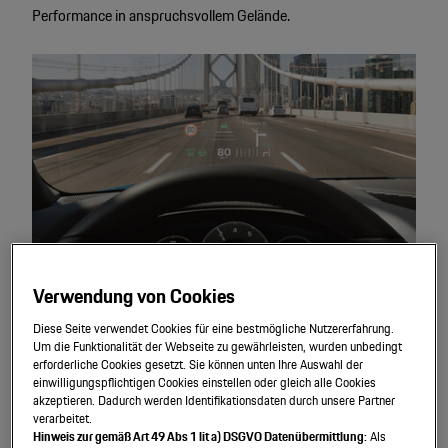
Performance in anspruchsvollem Gelände.
Verwendung von Cookies
Assistenz
systeme.
Diese Seite verwendet Cookies für eine bestmögliche Nutzererfahrung.
Um die Funktionalität der Webseite zu gewährleisten, wurden unbedingt
Alle Cayenne Modelle lassen sich mit zahlreichen
erforderliche Cookies gesetzt. Sie können unten Ihre Auswahl der
einwilligungspflichtigen Cookies einstellen oder gleich alle Cookies
Assistenzsystemen ausstatten, die den Fahrkomfort weiter
akzeptieren. Dadurch werden Identifikationsdaten durch unsere Partner
steigern und die Sicherheit verbessern.
verarbeitet.
Hinweis zur gemäß Art 49 Abs 1 lit a) DSGVO Datenübermittlung:
Als