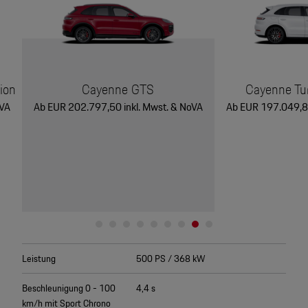
ion
Cayenne GTS
Cayenne Tu
oVA
Ab EUR 202.797,50 inkl. Mwst. & NoVA
Ab EUR 197.049,80
Leistung
500 PS / 368 kW
Beschleunigung 0 - 100
4,4 s
km/h mit Sport Chrono