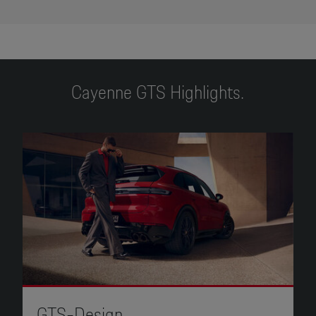
Cayenne GTS Highlights.
GTS-Design.
G