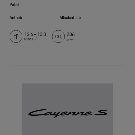
Paket
Antrieb
Allradantrieb
12,6 - 13,3
286
*
l/100 km
g/km