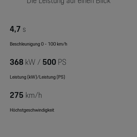
Die Leistung auf einen Blick
Motorsport & Events
Newsletter abonnieren
Service & Zubehör
YouTube Channel
4,7
s
Wir über uns
Porsche Gebrauchtwagen
Beschleunigung 0 - 100 km/h
Newsletter
Konfigurator
368
kW /
500
PS
Porsche Shop
Car Configurator
Mein Porsche Account
Leistung (kW)/Leistung (PS)
Porsche Timepieces
275
km/h
Porsche Poster Designer
Höchstgeschwindigkeit