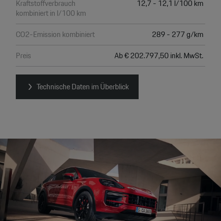
Kraftstoffverbrauch
12,7 - 12,1 l/100 km
kombiniert in l/100 km
CO2-Emission kombiniert
289 - 277 g/km
Preis
Ab € 202.797,50 inkl. MwSt.
Technische Daten im Überblick
Video
Player