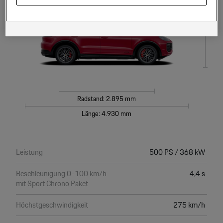
Hinweis zu Cookies für Marketingzwecke:
Sofern Sie über einen von uns
Höhe: 1.674 mm
personalisierten Link auf unsere Website gelangen, können Ihre erzeugten
Daten, sofern Sie dem explizit zugestimmt („Cookies mit
Marketingzwecke“) haben, von Ihrem zugeordneten Händler bzw. im Falle
eines Porsche Betriebs, Porsche Inter Auto GmbH & Co KG, eingesehen
werden.
Radstand: 2.895 mm
Länge: 4.930 mm
Leistung
500 PS / 368 kW
Beschleunigung 0-100 km/h
4,4 s
mit Sport Chrono Paket
Höchstgeschwindigkeit
275 km/h