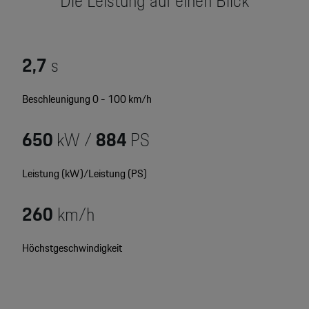
Die Leistung auf einen Blick
Motorsport & Events
Newsletter abonnieren
Service & Zubehör
YouTube Channel
2,7
s
Wir über uns
Porsche Gebrauchtwagen
Beschleunigung 0 - 100 km/h
Newsletter
Konfigurator
650
kW /
884
PS
Porsche Shop
Car Configurator
Mein Porsche Account
Leistung (kW)/Leistung (PS)
Porsche Timepieces
260
km/h
Porsche Poster Designer
Höchstgeschwindigkeit