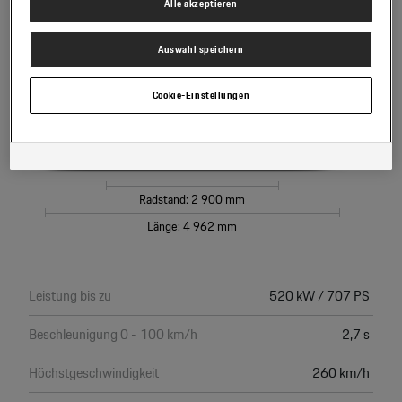
Alle akzeptieren
Es steht Ihnen frei, Ihre Einwilligung jederzeit zu geben, zu verweigern
oder zurückzuziehen.
Höhe: 1 392 mm
Verantwortlich für diese Website und die Cookies ist die Porsche Austria
Auswahl speichern
GmbH und Co. OG. Nähere Informationen über Cookies finden Sie in der
Cookie-Richtlinie oder in den Cookie-Einstellungen. Sie finden die Cookie-
Einstellungen am Ende der Webseite.
Cookie-Einstellungen
Hinweis zu Cookies für Marketingzwecke:
Sofern Sie über einen von uns
personalisierten Link auf unsere Website gelangen, können Ihre erzeugten
Daten, sofern Sie dem explizit zugestimmt („Cookies mit
Marketingzwecke“) haben, von Ihrem zugeordneten Händler bzw. im Falle
eines Porsche Betriebs, Porsche Inter Auto GmbH & Co KG, eingesehen
werden.
Radstand: 2 900 mm
Länge: 4 962 mm
Leistung bis zu
520 kW / 707 PS
Beschleunigung 0 - 100 km/h
2,7 s
Höchstgeschwindigkeit
260 km/h