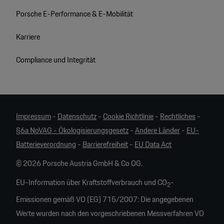
Porsche E-Performance & E-Mobilität
Karriere
Compliance und Integrität
Impressum
-
Datenschutz
-
Cookie Richtlinie
-
Rechtliches
-
§6a NoVAG - Ökologisierungsgesetz
-
Andere Länder
-
EU-
Batterieverordnung
-
Barrierefreiheit
-
EU Data Act
© 2026 Porsche Austria GmbH & Co OG.
EU-Information über Kraftstoffverbrauch und CO
-
2
Emissionen gemäß VO (EG) 715/2007: Die angegebenen
Werte wurden nach den vorgeschriebenen Messverfahren VO