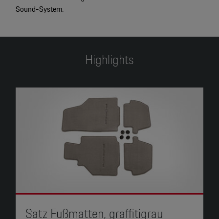
Sound-System.
Highlights
Satz Fußmatten, graffitigrau
S