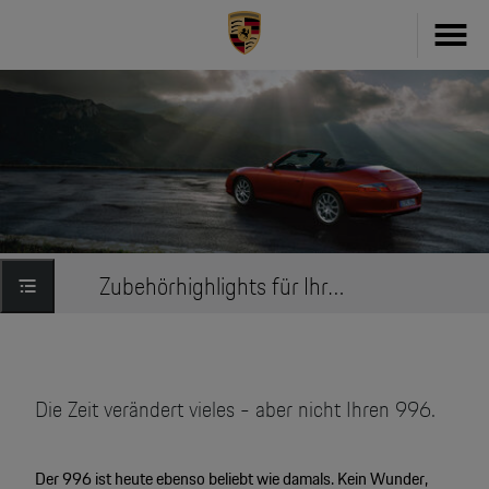
Fahrzeug konfigurieren
718
Zubehör
911
Zubehör Finder
Taycan
Driver's Selection Online-Shop
Zubehörhighlights für Ihren 996
Panamera
Online Services
Macan
My Porsche
Cayenne
Die Zeit verändert vieles - aber nicht Ihren 996.
Frag Porsche
Neu- & Gebrauchtwagen
Der 996 ist heute ebenso beliebt wie damals. Kein Wunder,
Porsche Connect