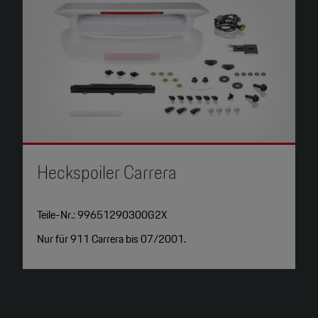
Heckspoiler Carrera
D
Teile-Nr.: 99651290300G2X
T
Nur für 911 Carrera bis 07/2001.
N