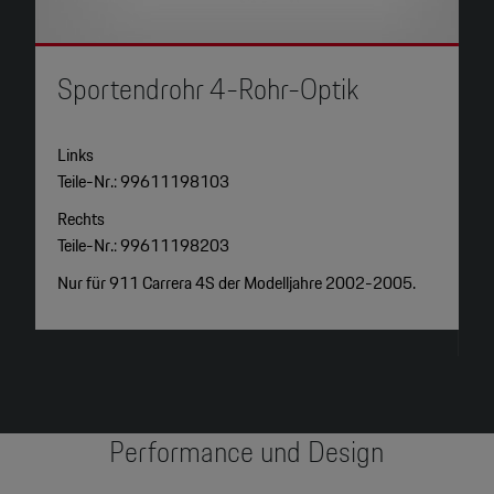
Sportendrohr 4-Rohr-Optik
S
Links
L
Teile-Nr.: 99611198103
T
Rechts
R
Teile-Nr.: 99611198203
T
Nur für 911 Carrera 4S der Modelljahre 2002-2005.
N
M
Performance und Design