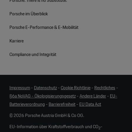
Porsche. There is no Substitute.
Porsche im Überblick
Porsche E-Performance & E-Mobilität
Karriere
Compliance und Integrität
Impressum
-
Datenschutz
-
Cookie Richtlinie
-
Rechtliches
-
§6a NoVAG - Ökologisierungsgesetz
-
Andere Länder
-
EU-
Batterieverordnung
-
Barrierefreiheit
-
EU Data Act
© 2026 Porsche Austria GmbH & Co OG.
EU-Information über Kraftstoffverbrauch und CO
-
2