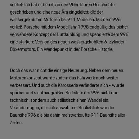
schließlich hat er bereits in den 90er Jahren Geschichte
Motorsport & Events
Newsletter abonnieren
geschrieben und eine neue Ära eingeleitet: die der
wassergekühlten Motoren bei 911 Modellen. Mit dem 996
Service & Zubehör
YouTube Channel
verließ Porsche mit dem Modelljahr 1998 endgültig das bisher
Wir über uns
verwendete Konzept der Luftkühlung und spendierte dem 996
Porsche Gebrauchtwagen
eine stärkere Version des neuen wassergekühlten 6-Zylinder-
Newsletter
Boxermotors. Ein Wendepunkt in der Porsche Historie.
Konfigurator
Porsche Shop
Doch das war nicht die einzige Neuerung. Neben dem neuen
Car Configurator
Motorenkonzept wurde zudem das Fahrwerk noch weiter
Mein Porsche Account
Porsche Timepieces
verbessert. Und auch die Karosserie veränderte sich - wurde
spürbar und sichtbar größer. So leitete der 996 nicht nur
Porsche Poster Designer
technisch, sondern auch stilistisch einen Wandel ein.
Veränderungen, die sich auszahlten. Schließlich war die
Baureihe 996 die bis dahin meistverkaufte 911 Baureihe aller
Zeiten.