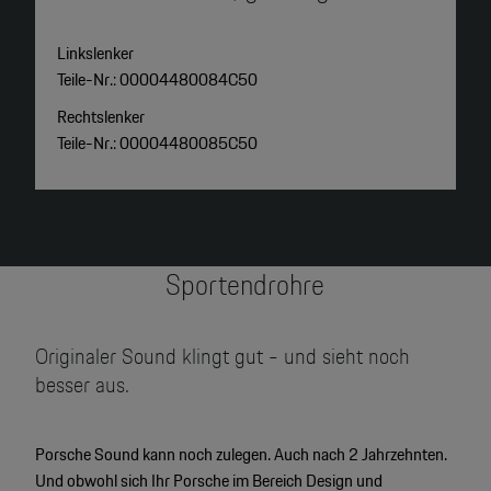
Linkslenker
L
Teile-Nr.: 00004480084C50
T
Rechtslenker
R
Teile-Nr.: 00004480085C50
T
Sportendrohre
Originaler Sound klingt gut - und sieht noch
besser aus.
Porsche Sound kann noch zulegen. Auch nach 2 Jahrzehnten.
Und obwohl sich Ihr Porsche im Bereich Design und