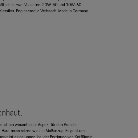
hältlich in zwei Varianten: 20W-50 und 10W-60.
 Klassiker. Engineered in Weissach. Made in Germany.
enhaut.
e ist ein wesentlicher Aspekt für den Porsche
e Haut muss sitzen wie ein Maßanzug. Es geht um
ssic ist es gelungen, bei der Fertigung von Kotflügeln