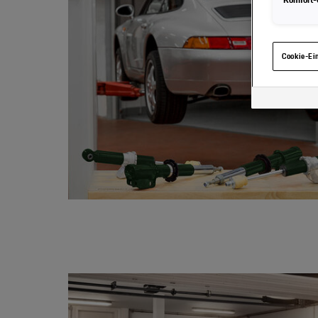
Hinweis zu 
gelangen, kö
haben, von I
eingesehen 
Cookie-Ei