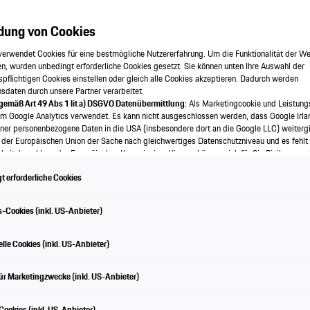
dung von Cookies
verwendet Cookies für eine bestmögliche Nutzererfahrung. Um die Funktionalität der We
n, wurden unbedingt erforderliche Cookies gesetzt. Sie können unten Ihre Auswahl der
spflichtigen Cookies einstellen oder gleich alle Cookies akzeptieren. Dadurch werden
onsdaten durch unsere Partner verarbeitet.
 gemäß Art 49 Abs 1 lit a) DSGVO Datenübermittlung:
Als Marketingcookie und Leistung
em Google Analytics verwendet. Es kann nicht ausgeschlossen werden, dass Google Irla
ner personenbezogene Daten in die USA (insbesondere dort an die Google LLC) weitergi
 der Europäischen Union der Sache nach gleichwertiges Datenschutzniveau und es fehlt
eitsbeschluss der Europäischen Kommission. Hieraus können sich für Sie Risiken ergeb
als Betroffener in den USA nicht wirksam durchsetzen können, in den USA keine Datens
 erforderliche Cookies
nd weil nicht ausgeschlossen werden kann, dass aufgrund aktueller Gesetze US-Sicherh
f auf Daten erlangen können, wobei Eingriffe in Ihre persönlichen Rechte und Freiheiten n
wendige beschränkt sind.
Sollten Sie das Setzen von Cookies für Marketingzwecke oder
-Cookies (inkl. US-Anbieter)
kies auch für US-Dienstleister erlauben, dann stimmen Sie damit auch gemäß Art 49 Abs
Schwingungsdämpfer 993
bermittlung der in den entsprechenden Cookies enthaltenen personenbezogenen Daten 
 die für Zwecke von Google Analytics gesetzt werden, finden Sie in den Cookie-Einste
lle Cookies (inkl. US-Anbieter)
e.
en frei, Ihre Einwilligung jederzeit zu geben, zu verweigern oder zurückzuziehen.
Eine Neuentwicklun
ür Marketingzwecke (inkl. US-Anbieter)
ch für diese Website und die Cookies ist die Porsche Austria GmbH und Co. OG. Nähere
 finden Sie in der Cookie-Richtlinie oder in den Cookie-Einstellungen. Sie finden die Coo
Fahrgefühl von dama
en am Ende der Webseite.
ookies (inkl. US-Anbieter)