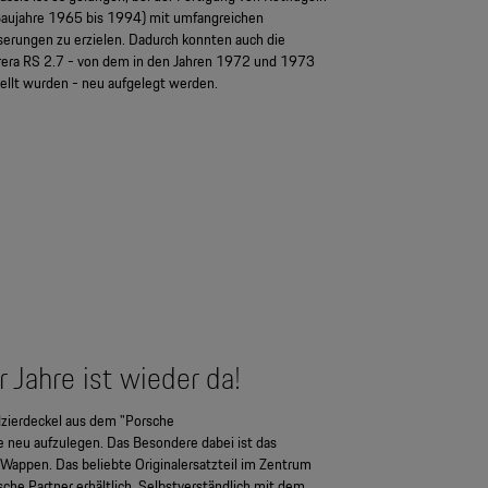
(Baujahre 1965 bis 1994) mit umfangreichen
erungen zu erzielen. Dadurch konnten auch die
rera RS 2.7 - von dem in den Jahren 1972 und 1973
llt wurden - neu aufgelegt werden.
 Jahre ist wieder da!
dzierdeckel aus dem "Porsche
neu aufzulegen. Das Besondere dabei ist das
Wappen. Das beliebte Originalersatzteil im Zentrum
rsche Partner erhältlich. Selbstverständlich mit dem