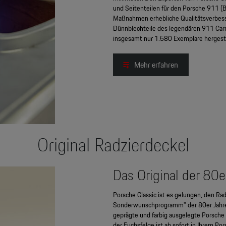
und Seitenteilen für den Porsche 911 
Maßnahmen erhebliche Qualitätsverbess
Dünnblechteile des legendären 911 Car
insgesamt nur 1.580 Exemplare hergeste
Mehr erfahren
Original Radzierdeckel
Das Original der 80er
Porsche Classic ist es gelungen, den Ra
Sonderwunschprogramm" der 80er Jahre 
geprägte und farbig ausgelegte Porsche 
der Fuchsfelge ist ab sofort in Ihrem Po