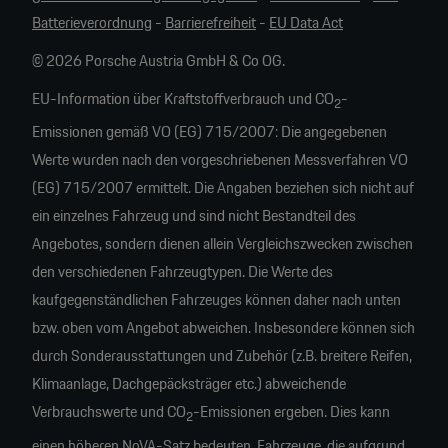
Batterieverordnung
-
Barrierefreiheit
-
EU Data Act
© 2026 Porsche Austria GmbH & Co OG.
EU-Information über Kraftstoffverbrauch und CO
-
2
Emissionen gemäß VO (EG) 715/2007: Die angegebenen
Werte wurden nach den vorgeschriebenen Messverfahren VO
(EG) 715/2007 ermittelt. Die Angaben beziehen sich nicht auf
ein einzelnes Fahrzeug und sind nicht Bestandteil des
Angebotes, sondern dienen allein Vergleichszwecken zwischen
den verschiedenen Fahrzeugtypen. Die Werte des
kaufgegenständlichen Fahrzeuges können daher nach unten
bzw. oben vom Angebot abweichen. Insbesondere können sich
durch Sonderausstattungen und Zubehör (z.B. breitere Reifen,
Klimaanlage, Dachgepäcksträger etc.) abweichende
Verbrauchswerte und CO
-Emissionen ergeben. Dies kann
2
einen höheren NoVA-Satz bedeuten. Fahrzeuge, die aufgrund