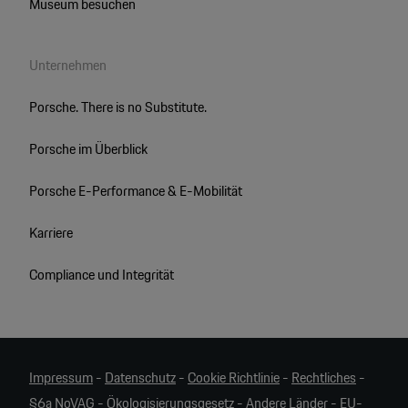
Museum besuchen
Unternehmen
Porsche. There is no Substitute.
Porsche im Überblick
Porsche E-Performance & E-Mobilität
Karriere
Compliance und Integrität
Impressum
-
Datenschutz
-
Cookie Richtlinie
-
Rechtliches
-
§6a NoVAG - Ökologisierungsgesetz
-
Andere Länder
-
EU-