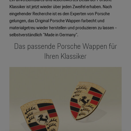
Motorsport & Events
Klassiker ist jetzt wieder über jeden Zweifel erhaben. Nach
Newsletter abonnieren
eingehender Recherche ist es den Experten von Porsche
Service & Zubehör
gelungen, das Original Porsche Wappen farbecht und
YouTube Channel
materialgetreu wieder herstellen und produzieren zu lassen -
Wir über uns
selbstverständlich "Made in Germany".
Porsche Gebrauchtwagen
Das passende Porsche Wappen für
Newsletter
Konfigurator
Ihren Klassiker
Porsche Shop
Car Configurator
Mein Porsche Account
Porsche Timepieces
Porsche Poster Designer