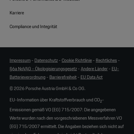
Karriere
Compliance und Integrität
Impressum
-
Datenschutz
-
Cookie Richtlinie
-
Rechtliches
-
§6a NoVAG - Ökologisierungsgesetz
-
Andere Länder
-
EU-
Batterieverordnung
-
Barrierefreiheit
-
EU Data Act
© 2026 Porsche Austria GmbH & Co OG.
EU-Information über Kraftstoffverbrauch und CO
-
2
Emissionen gemäß VO (EG) 715/2007: Die angegebenen
Werte wurden nach den vorgeschriebenen Messverfahren VO
(EG) 715/2007 ermittelt. Die Angaben beziehen sich nicht auf