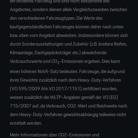
ein einzelnes Fahrzeug und sind nicht Bestandteil des
Angebotes, sondern dienen allein Vergleichszwecken zwischen
den verschiedenen Fahrzeugtypen. Die Werte des
kaufgegenständlichen Fahrzeuges können daher nach unten
bzw. oben vom Angebot abweichen. Insbesondere können sich
durch Sonderausstattungen und Zubehör (z.B. breitere Reifen,
Klimaanlage, Dachgepäcksträger etc.) abweichende
Verbrauchswerte und CO
-Emissionen ergeben. Dies kann
2
einen höheren NoVA-Satz bedeuten. Fahrzeuge, die aufgrund
ihres Gewichts zusätzlich nach dem Heavy-Duty-Verfahren
(VO 595/2009 iVm VO 2017/1151) zertifiziert wurden,
weisen zusätzlich die WLTP-Angaben gemäß der VO (EG)
715/2007 auf, da Verbrauch, CO2-Wert und Reichweite nach
dem Heavy-Duty-Verfahren gewichtsabhängig teilweise nicht
ermittelt werden.
Mehr Informationen über CO2-Emissionen und