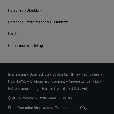
Porsche im Überblick
Porsche E-Performance & E-Mobilität
Karriere
Compliance und Integrität
Impressum
-
Datenschutz
-
Cookie Richtlinie
-
Rechtliches
-
§6a NoVAG - Ökologisierungsgesetz
-
Andere Länder
-
EU-
Batterieverordnung
-
Barrierefreiheit
-
EU Data Act
© 2026 Porsche Austria GmbH & Co OG.
EU-Information über Kraftstoffverbrauch und CO
-
2