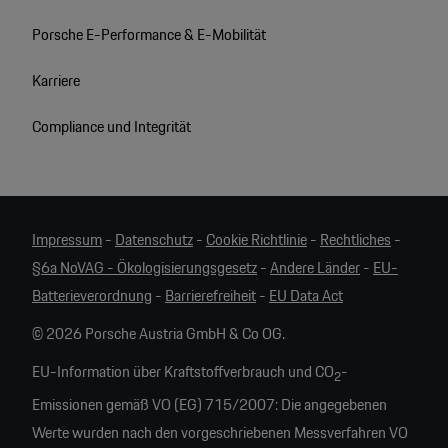
Porsche E-Performance & E-Mobilität
Karriere
Compliance und Integrität
Impressum
-
Datenschutz
-
Cookie Richtlinie
-
Rechtliches
-
§6a NoVAG - Ökologisierungsgesetz
-
Andere Länder
-
EU-
Batterieverordnung
-
Barrierefreiheit
-
EU Data Act
© 2026 Porsche Austria GmbH & Co OG.
EU-Information über Kraftstoffverbrauch und CO
-
2
Emissionen gemäß VO (EG) 715/2007: Die angegebenen
Werte wurden nach den vorgeschriebenen Messverfahren VO