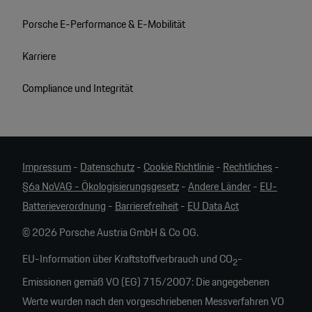
Porsche E-Performance & E-Mobilität
Karriere
Compliance und Integrität
Impressum
-
Datenschutz
-
Cookie Richtlinie
-
Rechtliches
-
§6a NoVAG - Ökologisierungsgesetz
-
Andere Länder
-
EU-
Batterieverordnung
-
Barrierefreiheit
-
EU Data Act
© 2026 Porsche Austria GmbH & Co OG.
EU-Information über Kraftstoffverbrauch und CO
-
2
Emissionen gemäß VO (EG) 715/2007: Die angegebenen
Werte wurden nach den vorgeschriebenen Messverfahren VO