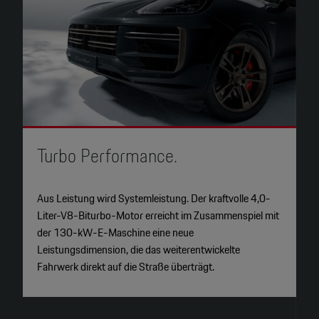
Turbo Performance.
T
Aus Leistung wird Systemleistung. Der kraftvolle 4,0-
N
Liter-V8-Biturbo-Motor erreicht im Zusammenspiel mit
lä
der 130-kW-E-Maschine eine neue
d
Leistungsdimension, die das weiterentwickelte
K
Fahrwerk direkt auf die Straße überträgt.
L
d
g