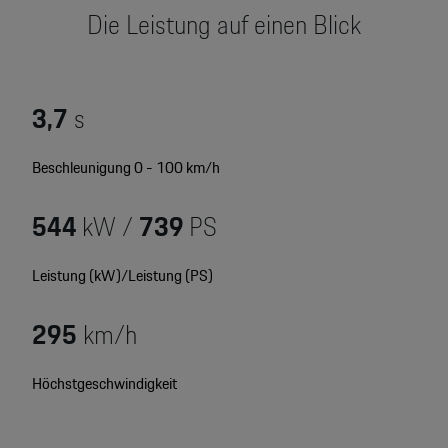
Motorsport & Events
Die Leistung auf einen Blick
Newsletter abonnieren
Service & Zubehör
YouTube Channel
Wir über uns
3,7
s
Porsche Gebrauchtwagen
Newsletter
Beschleunigung 0 - 100 km/h
Konfigurator
Porsche Shop
544
kW /
739
PS
Car Configurator
Mein Porsche Account
Porsche Timepieces
Leistung (kW)/Leistung (PS)
Porsche Poster Designer
295
km/h
Höchstgeschwindigkeit