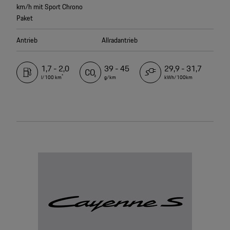
km/h mit Sport Chrono
Paket
Antrieb
Allradantrieb
1,7 - 2,0
39 - 45
29,9 - 31,7
*
l/100 km
g/km
kWh/100km