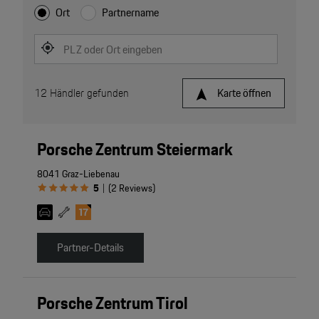
Ort
Partnername
PLZ oder Ort eingeben
12
Händler gefunden
Karte öffnen
Porsche Zentrum Steiermark
8041 Graz-Liebenau
5
(
2
Reviews
)
|
Partner-Details
Porsche Zentrum Tirol