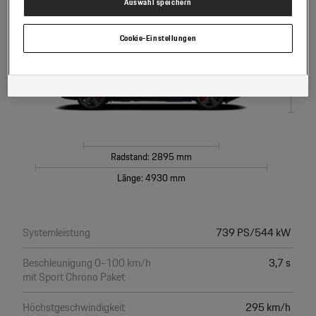
Verantwortlich für diese Website und die Cookies ist die Porsche Austria
Auswahl speichern
GmbH und Co. OG. Nähere Informationen über Cookies finden Sie in der
Cookie-Richtlinie oder in den Cookie-Einstellungen. Sie finden die Cookie-
Höhe: 1685 mm
Einstellungen am Ende der Webseite.
Cookie-Einstellungen
Hinweis zu Cookies für Marketingzwecke:
Sofern Sie über einen von uns
personalisierten Link auf unsere Website gelangen, können Ihre erzeugten
Daten, sofern Sie dem explizit zugestimmt („Cookies mit
Marketingzwecke“) haben, von Ihrem zugeordneten Händler bzw. im Falle
eines Porsche Betriebs, Porsche Inter Auto GmbH & Co KG, eingesehen
werden.
Radstand: 2895 mm
Länge: 4930 mm
Systemleistung
739 PS/544 kW
Beschleunigung 0-100 km/h
3,7 s
mit Sport Chrono Paket
Höchstgeschwindigkeit
295 km/h