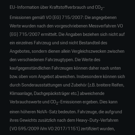
EU-Information über Kraftstoffverbrauch und CO
-
2
Emissionen gemäß VO (EG) 715/2007: Die angegebenen
Werte wurden nach den vorgeschriebenen Messverfahren VO
(EG) 715/2007 ermittelt. Die Angaben beziehen sich nicht auf
ein einzelnes Fahrzeug und sind nicht Bestandteil des
Angebotes, sondern dienen allein Vergleichszwecken zwischen
den verschiedenen Fahrzeugtypen. Die Werte des
kaufgegenständlichen Fahrzeuges können daher nach unten
bzw. oben vom Angebot abweichen. Insbesondere können sich
durch Sonderausstattungen und Zubehör (z.B. breitere Reifen,
Klimaanlage, Dachgepäcksträger etc.) abweichende
Verbrauchswerte und CO
-Emissionen ergeben. Dies kann
2
einen höheren NoVA-Satz bedeuten. Fahrzeuge, die aufgrund
ihres Gewichts zusätzlich nach dem Heavy-Duty-Verfahren
(VO 595/2009 iVm VO 2017/1151) zertifiziert wurden,