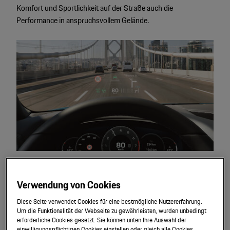
Komfort und Sportlichkeit auf der Straße auch die
Performance in anspruchsvollem Gelände.
Assistenz
systeme.
Verwendung von Cookies
Alle Cayenne Modelle lassen sich mit zahlreichen
Diese Seite verwendet Cookies für eine bestmögliche Nutzererfahrung.
Um die Funktionalität der Webseite zu gewährleisten, wurden unbedingt
Assistenzsystemen ausstatten, die den Fahrkomfort weiter
erforderliche Cookies gesetzt. Sie können unten Ihre Auswahl der
steigern und die Sicherheit verbessern.
einwilligungspflichtigen Cookies einstellen oder gleich alle Cookies