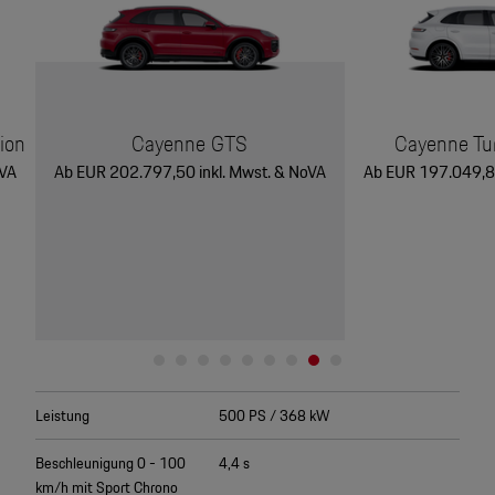
ion
Cayenne GTS
Cayenne Tu
oVA
Ab EUR 202.797,50 inkl. Mwst. & NoVA
Ab EUR 197.049,80
Leistung
500 PS / 368 kW
Beschleunigung 0 - 100
4,4 s
km/h mit Sport Chrono