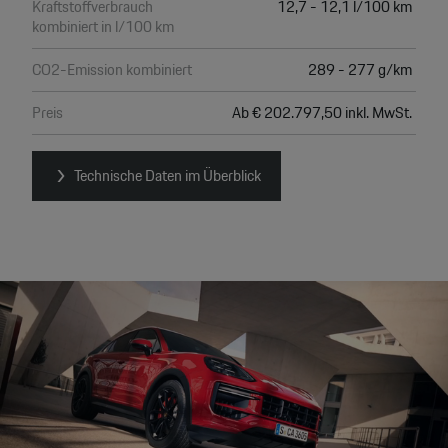
Kraftstoffverbrauch
12,7 - 12,1 l/100 km
kombiniert in l/100 km
CO2-Emission kombiniert
289 - 277 g/km
Preis
Ab € 202.797,50 inkl. MwSt.
Technische Daten im Überblick
Video
Player