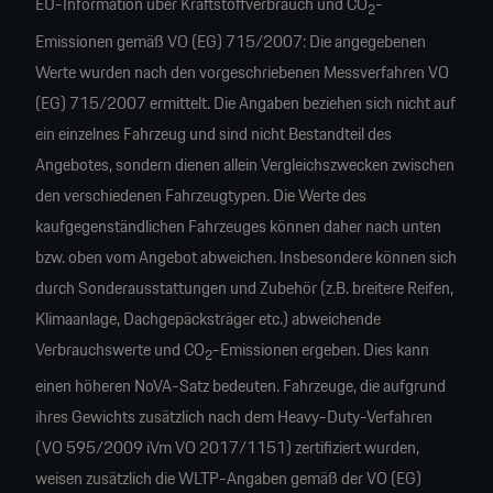
EU-Information über Kraftstoffverbrauch und CO
-
2
Emissionen gemäß VO (EG) 715/2007: Die angegebenen
Werte wurden nach den vorgeschriebenen Messverfahren VO
(EG) 715/2007 ermittelt. Die Angaben beziehen sich nicht auf
ein einzelnes Fahrzeug und sind nicht Bestandteil des
Angebotes, sondern dienen allein Vergleichszwecken zwischen
den verschiedenen Fahrzeugtypen. Die Werte des
kaufgegenständlichen Fahrzeuges können daher nach unten
bzw. oben vom Angebot abweichen. Insbesondere können sich
durch Sonderausstattungen und Zubehör (z.B. breitere Reifen,
Klimaanlage, Dachgepäcksträger etc.) abweichende
Verbrauchswerte und CO
-Emissionen ergeben. Dies kann
2
einen höheren NoVA-Satz bedeuten. Fahrzeuge, die aufgrund
ihres Gewichts zusätzlich nach dem Heavy-Duty-Verfahren
(VO 595/2009 iVm VO 2017/1151) zertifiziert wurden,
weisen zusätzlich die WLTP-Angaben gemäß der VO (EG)