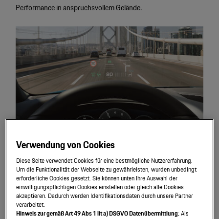
Performance in anspruchsvollem Gelände.
Verwendung von Cookies
Assistenz
systeme.
Diese Seite verwendet Cookies für eine bestmögliche Nutzererfahrung.
Um die Funktionalität der Webseite zu gewährleisten, wurden unbedingt
Alle Cayenne Modelle lassen sich mit zahlreichen
erforderliche Cookies gesetzt. Sie können unten Ihre Auswahl der
einwilligungspflichtigen Cookies einstellen oder gleich alle Cookies
Assistenzsystemen ausstatten, die den Fahrkomfort weiter
akzeptieren. Dadurch werden Identifikationsdaten durch unsere Partner
steigern und die Sicherheit verbessern.
verarbeitet.
Hinweis zur gemäß Art 49 Abs 1 lit a) DSGVO Datenübermittlung:
Als