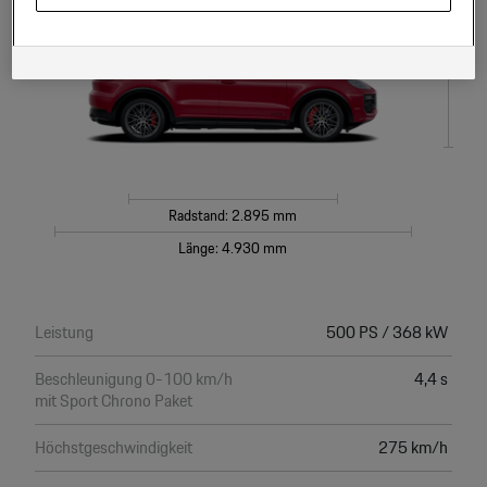
Hinweis zu Cookies für Marketingzwecke:
Sofern Sie über einen von uns
Höhe: 1.674 mm
personalisierten Link auf unsere Website gelangen, können Ihre erzeugten
Daten, sofern Sie dem explizit zugestimmt („Cookies mit
Marketingzwecke“) haben, von Ihrem zugeordneten Händler bzw. im Falle
eines Porsche Betriebs, Porsche Inter Auto GmbH & Co KG, eingesehen
werden.
Radstand: 2.895 mm
Länge: 4.930 mm
Leistung
500 PS / 368 kW
Beschleunigung 0-100 km/h
4,4 s
mit Sport Chrono Paket
Höchstgeschwindigkeit
275 km/h