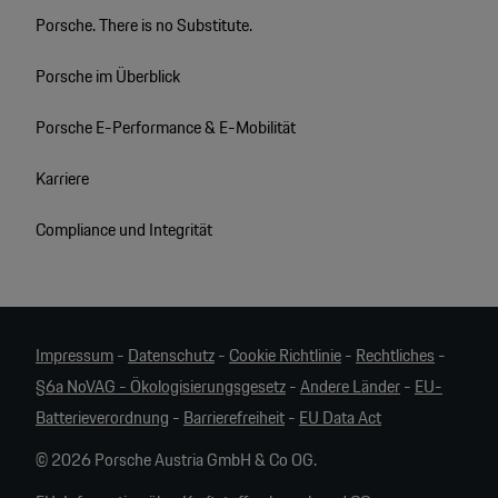
Porsche. There is no Substitute.
Porsche im Überblick
Porsche E-Performance & E-Mobilität
Karriere
Compliance und Integrität
Impressum
-
Datenschutz
-
Cookie Richtlinie
-
Rechtliches
-
§6a NoVAG - Ökologisierungsgesetz
-
Andere Länder
-
EU-
Batterieverordnung
-
Barrierefreiheit
-
EU Data Act
© 2026 Porsche Austria GmbH & Co OG.