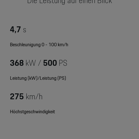
Die Leistung auf einen Blick
Motorsport & Events
Newsletter abonnieren
Service & Zubehör
YouTube Channel
4,7
s
Wir über uns
Porsche Gebrauchtwagen
Beschleunigung 0 - 100 km/h
Newsletter
Konfigurator
368
kW /
500
PS
Porsche Shop
Car Configurator
Mein Porsche Account
Leistung (kW)/Leistung (PS)
Porsche Timepieces
275
km/h
Porsche Poster Designer
Höchstgeschwindigkeit