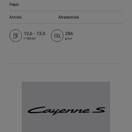
Paket
Antrieb
Allradantrieb
12,6 - 13,3
286
*
l/100 km
g/km