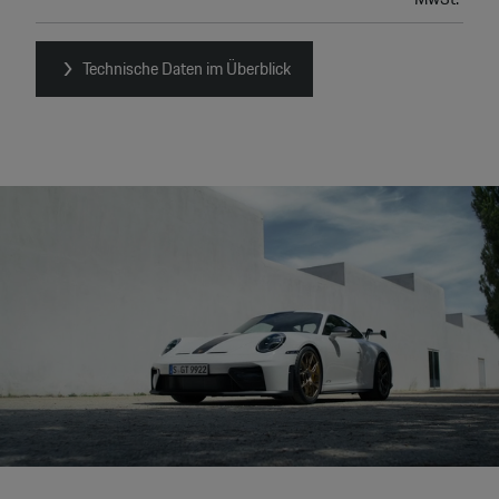
Technische Daten im Überblick
Video
Player
None