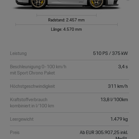
Radstand: 2.457 mm
Länge: 4.570 mm
Leistung
510 PS / 375 kW
Beschleunigung 0-100 km/h
3,4 s
mit Sport Chrono Paket
Höchstgeschwindigkeit
311 km/h
Kraftstoffverbrauch
13,8 l/100km
kombiniert in l/100 km
Leergewicht
1.479 kg
Preis
Ab EUR 305.907,25 inkl.
MwSt.