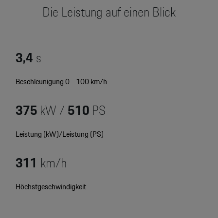
Motorsport & Events
Die Leistung auf einen Blick
Newsletter abonnieren
Service & Zubehör
YouTube Channel
Wir über uns
3,4
s
Porsche Gebrauchtwagen
Newsletter
Beschleunigung 0 - 100 km/h
Konfigurator
Porsche Shop
375
kW /
510
PS
Car Configurator
Mein Porsche Account
Porsche Timepieces
Leistung (kW)/Leistung (PS)
Porsche Poster Designer
311
km/h
Höchstgeschwindigkeit