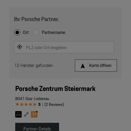
Ihr Porsche Partner.
Ort
Partnername
PLZ oder Ort eingeben
12
Händler gefunden
Karte öffnen
Porsche Zentrum Steiermark
8041 Graz-Liebenau
5
(
2
Reviews
)
|
Partner-Details