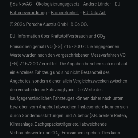
§6a NoVAG - Ökologisierungsgesetz
-
Andere Länder
-
EU-
Batterieverordnung
-
Barrierefreiheit
-
EU Data Act
© 2026 Porsche Austria GmbH & Co OG.
EU-Information über Kraftstoffverbrauch und CO
-
2
Emissionen gemäß VO (EG) 715/2007: Die angegebenen
Werte wurden nach den vorgeschriebenen Messverfahren VO
(EG) 715/2007 ermittelt. Die Angaben beziehen sich nicht auf
ein einzelnes Fahrzeug und sind nicht Bestandteil des
Angebotes, sondern dienen allein Vergleichszwecken zwischen
den verschiedenen Fahrzeugtypen. Die Werte des
kaufgegenständlichen Fahrzeuges können daher nach unten
bzw. oben vom Angebot abweichen. Insbesondere können sich
durch Sonderausstattungen und Zubehör (z.B. breitere Reifen,
Klimaanlage, Dachgepäcksträger etc.) abweichende
Verbrauchswerte und CO
-Emissionen ergeben. Dies kann
2