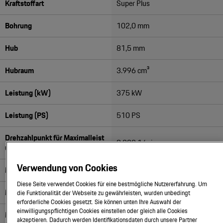
Kraftstoffart
Super Plus
Motorsport & Events
Newsletter abonnieren
Bohrung
102,0 mm
Service & Zubehör
YouTube Channel
Hub
81,5 mm
Wir über uns
Porsche Gebrauchtwagen
Hubraum
3.996 cm³
Newsletter
Konfigurator
Leistung (kW)
375 kW
Porsche Shop
Car Configurator
Leistung (PS)
510 PS
Mein Porsche Account
Porsche Timepieces
Drehzahlpunkt für Maximalleist
9.000 1/min
ung
Porsche Poster Designer
Verwendung von Cookies
Maximales Drehmoment
450 Nm
Diese Seite verwendet Cookies für eine bestmögliche Nutzererfahrung. Um
Max. Literleistung (kW/l)
93,00 kW/l
die Funktionalität der Webseite zu gewährleisten, wurden unbedingt
erforderliche Cookies gesetzt. Sie können unten Ihre Auswahl der
einwilligungspflichtigen Cookies einstellen oder gleich alle Cookies
Max. Literleistung (PS/l)
127,00 PS/l
akzeptieren. Dadurch werden Identifikationsdaten durch unsere Partner