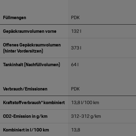
Füllmengen
PDK
Gepäckraumvolumen vorne
132 l
Offenes Gepäckraumvolumen
373 l
(hinter Vordersitzen)
Tankinhalt (Nachfüllvolumen)
64 l
Verbrauch/Emissionen
PDK
Kraftstoffverbrauch* kombiniert
13,8 l/100 km
CO2-Emission in g/km
312-312 g/km
Kombiniert in l/100 km
13,8