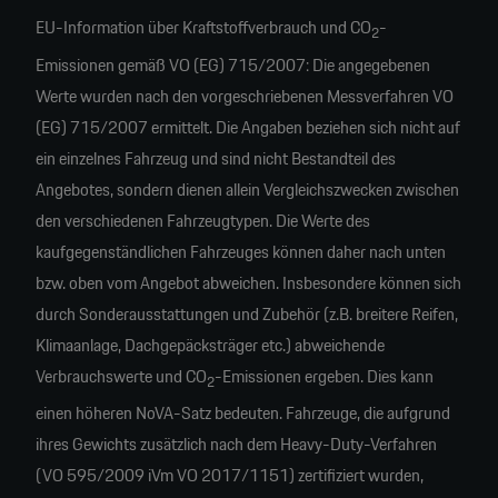
EU-Information über Kraftstoffverbrauch und CO
-
2
Emissionen gemäß VO (EG) 715/2007: Die angegebenen
Werte wurden nach den vorgeschriebenen Messverfahren VO
(EG) 715/2007 ermittelt. Die Angaben beziehen sich nicht auf
ein einzelnes Fahrzeug und sind nicht Bestandteil des
Angebotes, sondern dienen allein Vergleichszwecken zwischen
den verschiedenen Fahrzeugtypen. Die Werte des
kaufgegenständlichen Fahrzeuges können daher nach unten
bzw. oben vom Angebot abweichen. Insbesondere können sich
durch Sonderausstattungen und Zubehör (z.B. breitere Reifen,
Klimaanlage, Dachgepäcksträger etc.) abweichende
Verbrauchswerte und CO
-Emissionen ergeben. Dies kann
2
einen höheren NoVA-Satz bedeuten. Fahrzeuge, die aufgrund
ihres Gewichts zusätzlich nach dem Heavy-Duty-Verfahren
(VO 595/2009 iVm VO 2017/1151) zertifiziert wurden,