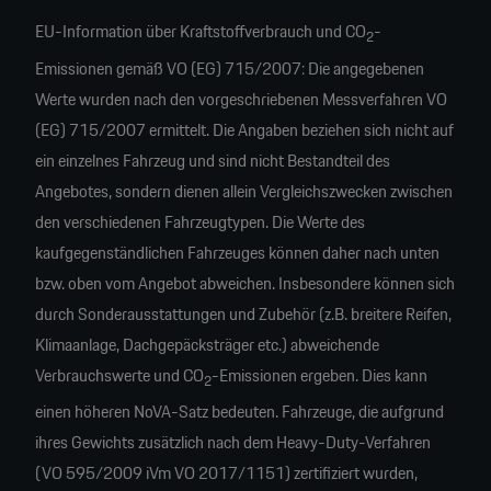
EU-Information über Kraftstoffverbrauch und CO
-
2
Emissionen gemäß VO (EG) 715/2007: Die angegebenen
Werte wurden nach den vorgeschriebenen Messverfahren VO
(EG) 715/2007 ermittelt. Die Angaben beziehen sich nicht auf
ein einzelnes Fahrzeug und sind nicht Bestandteil des
Angebotes, sondern dienen allein Vergleichszwecken zwischen
den verschiedenen Fahrzeugtypen. Die Werte des
kaufgegenständlichen Fahrzeuges können daher nach unten
bzw. oben vom Angebot abweichen. Insbesondere können sich
durch Sonderausstattungen und Zubehör (z.B. breitere Reifen,
Klimaanlage, Dachgepäcksträger etc.) abweichende
Verbrauchswerte und CO
-Emissionen ergeben. Dies kann
2
einen höheren NoVA-Satz bedeuten. Fahrzeuge, die aufgrund
ihres Gewichts zusätzlich nach dem Heavy-Duty-Verfahren
(VO 595/2009 iVm VO 2017/1151) zertifiziert wurden,