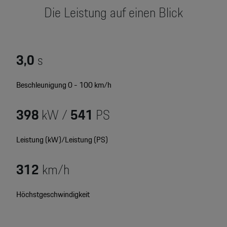
Motorsport & Events
Die Leistung auf einen Blick
Newsletter abonnieren
Service & Zubehör
YouTube Channel
Wir über uns
3,0
s
Porsche Gebrauchtwagen
Newsletter
Beschleunigung 0 - 100 km/h
Konfigurator
Porsche Shop
398
kW /
541
PS
Car Configurator
Mein Porsche Account
Porsche Timepieces
Leistung (kW)/Leistung (PS)
Porsche Poster Designer
312
km/h
Höchstgeschwindigkeit