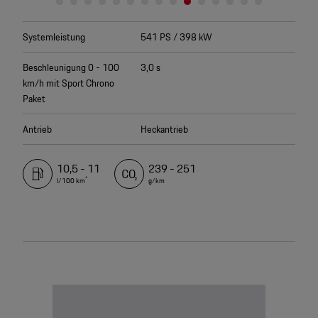
Systemleistung
541 PS / 398 kW
Beschleunigung 0 - 100
3,0 s
km/h mit Sport Chrono
Paket
Antrieb
Heckantrieb
10,5 - 11
239 - 251
*
l/100 km
g/km