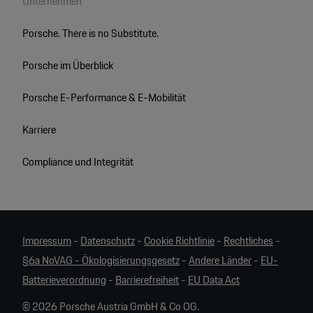
Unternehmen
Porsche. There is no Substitute.
Porsche im Überblick
Porsche E-Performance & E-Mobilität
Karriere
Compliance und Integrität
Impressum
-
Datenschutz
-
Cookie Richtlinie
-
Rechtliches
-
§6a NoVAG - Ökologisierungsgesetz
-
Andere Länder
-
EU-
Batterieverordnung
-
Barrierefreiheit
-
EU Data Act
© 2026 Porsche Austria GmbH & Co OG.