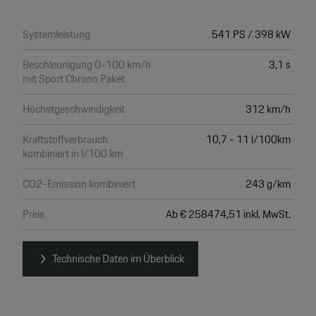
Systemleistung
541 PS / 398 kW
Beschleunigung 0-100 km/h
3,1 s
mit Sport Chrono Paket
Höchstgeschwindigkeit
312 km/h
Kraftstoffverbrauch
10,7 - 11 l/100km
kombiniert in l/100 km
CO2-Emission kombiniert
243 g/km
Preis
Ab € 258474,51 inkl. MwSt.
Technische Daten im Überblick