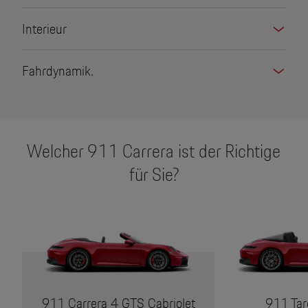
Interieur
Fahrdynamik.
Welcher 911 Carrera ist der Richtige
für Sie?
911 Carrera 4 GTS Cabriolet
911 Tar