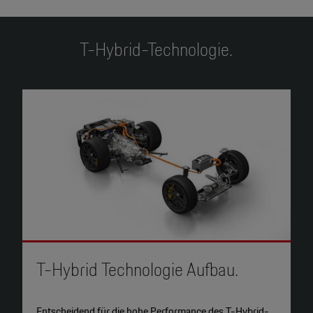
T-Hybrid-Technologie.
T-Hybrid Technologie Aufbau.
3
Entscheidend für die hohe Performance des T-Hybrid-
S