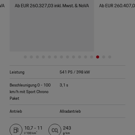
oVA
Ab EUR 260.327,03 inkl. Mwst. & NoVA
Ab EUR 260.407,03
Leistung
541 PS / 398 kW
Beschleunigung 0 - 100
3,1 s
km/h mit Sport Chrono
Paket
Antrieb
Allradantrieb
10,7 - 11
243
*
l/100 km
g/km