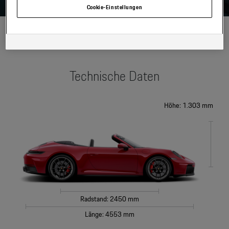
Einstellungen am Ende der Webseite.
Cookie-Einstellungen
None
Hinweis zu Cookies für Marketingzwecke:
Sofern Sie über einen von uns
personalisierten Link auf unsere Website gelangen, können Ihre erzeugten
Daten, sofern Sie dem explizit zugestimmt („Cookies mit
Marketingzwecke“) haben, von Ihrem zugeordneten Händler bzw. im Falle
eines Porsche Betriebs, Porsche Inter Auto GmbH & Co KG, eingesehen
werden.
Technische Daten
Höhe: 1.303 mm
Radstand: 2450 mm
Länge: 4553 mm