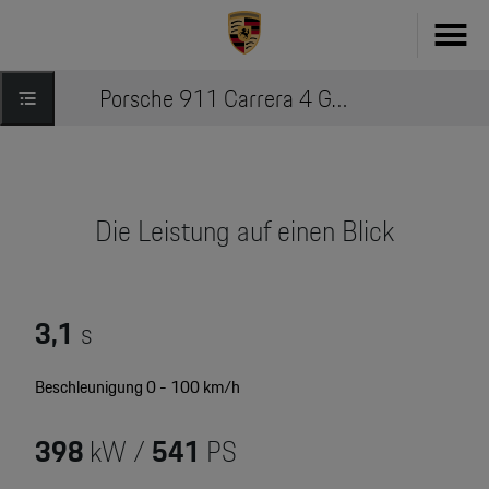
Porsche 911 Carrera 4 GTS Cabriolet » Modell entdecken
Fahrzeug konfigurieren
718
Zubehör
911
Die Leistung auf einen Blick
Zubehör Finder
Taycan
Driver's Selection Online-Shop
Panamera
3,1
s
Online Services
Macan
Beschleunigung 0 - 100 km/h
My Porsche
Cayenne
Frag Porsche
398
kW /
541
PS
Neu- & Gebrauchtwagen
Porsche Connect