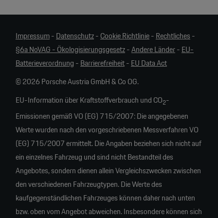
Impressum
-
Datenschutz
-
Cookie Richtlinie
-
Rechtliches
-
§6a NoVAG - Ökologisierungsgesetz
-
Andere Länder
-
EU-
Batterieverordnung
-
Barrierefreiheit
-
EU Data Act
© 2026 Porsche Austria GmbH & Co OG.
EU-Information über Kraftstoffverbrauch und CO
-
2
Emissionen gemäß VO (EG) 715/2007: Die angegebenen
Werte wurden nach den vorgeschriebenen Messverfahren VO
(EG) 715/2007 ermittelt. Die Angaben beziehen sich nicht auf
ein einzelnes Fahrzeug und sind nicht Bestandteil des
Angebotes, sondern dienen allein Vergleichszwecken zwischen
den verschiedenen Fahrzeugtypen. Die Werte des
kaufgegenständlichen Fahrzeuges können daher nach unten
bzw. oben vom Angebot abweichen. Insbesondere können sich