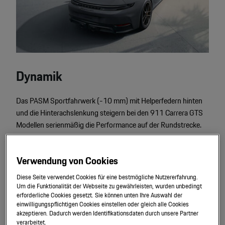
Dynamik
Das PASM Sportfahrwerk (-10 mm) mit Helperfedern hinten
und die Hinterachslenkung steigern bei den 911 Carrera GTS
Modellen serienmäßig die Performance auf der Rundstrecke.
Verwendung von Cookies
The one and always.
Diese Seite verwendet Cookies für eine bestmögliche Nutzererfahrung.
Um die Funktionalität der Webseite zu gewährleisten, wurden unbedingt
erforderliche Cookies gesetzt. Sie können unten Ihre Auswahl der
Wer von einem Porsche träumt, hat meist ihn vor Augen: Der
einwilligungspflichtigen Cookies einstellen oder gleich alle Cookies
akzeptieren. Dadurch werden Identifikationsdaten durch unsere Partner
911 gilt seit 60 Jahren als Inbegriff eines aufregenden,
verarbeitet.