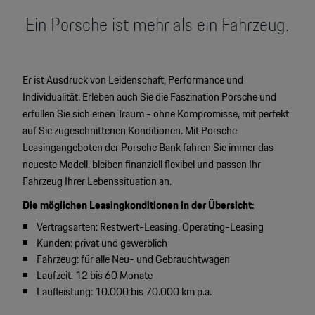
Motorsport & Events
Ein Porsche ist mehr als ein Fahrzeug.
Newsletter abonnieren
Service & Zubehör
YouTube Channel
Wir über uns
Er ist Ausdruck von Leidenschaft, Performance und
Porsche Gebrauchtwagen
Individualität. Erleben auch Sie die Faszination Porsche und
Newsletter
erfüllen Sie sich einen Traum - ohne Kompromisse, mit perfekt
Konfigurator
auf Sie zugeschnittenen Konditionen. Mit Porsche
Porsche Shop
Leasingangeboten der Porsche Bank fahren Sie immer das
Car Configurator
neueste Modell, bleiben finanziell flexibel und passen Ihr
Mein Porsche Account
Fahrzeug Ihrer Lebenssituation an.
Porsche Timepieces
Die möglichen Leasingkonditionen in der Übersicht:
Porsche Poster Designer
Vertragsarten: Restwert-Leasing, Operating-Leasing
Kunden: privat und gewerblich
Fahrzeug: für alle Neu- und Gebrauchtwagen
Laufzeit: 12 bis 60 Monate
Laufleistung: 10.000 bis 70.000 km p.a.