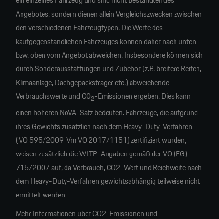
ein einzelnes Fahrzeug und sind nicht Bestandteil des
Angebotes, sondern dienen allein Vergleichszwecken zwischen
den verschiedenen Fahrzeugtypen. Die Werte des
kaufgegenständlichen Fahrzeuges können daher nach unten
bzw. oben vom Angebot abweichen. Insbesondere können sich
durch Sonderausstattungen und Zubehör (z.B. breitere Reifen,
Klimaanlage, Dachgepäcksträger etc.) abweichende
Verbrauchswerte und CO
-Emissionen ergeben. Dies kann
2
einen höheren NoVA-Satz bedeuten. Fahrzeuge, die aufgrund
ihres Gewichts zusätzlich nach dem Heavy-Duty-Verfahren
(VO 595/2009 iVm VO 2017/1151) zertifiziert wurden,
weisen zusätzlich die WLTP-Angaben gemäß der VO (EG)
715/2007 auf, da Verbrauch, CO2-Wert und Reichweite nach
dem Heavy-Duty-Verfahren gewichtsabhängig teilweise nicht
ermittelt werden.
Mehr Informationen über CO2-Emissionen und