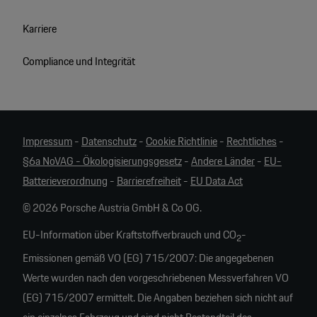
Karriere
Compliance und Integrität
Impressum
-
Datenschutz
-
Cookie Richtlinie
-
Rechtliches
-
§6a NoVAG - Ökologisierungsgesetz
-
Andere Länder
-
EU-
Batterieverordnung
-
Barrierefreiheit
-
EU Data Act
© 2026 Porsche Austria GmbH & Co OG.
EU-Information über Kraftstoffverbrauch und CO
-
2
Emissionen gemäß VO (EG) 715/2007: Die angegebenen
Werte wurden nach den vorgeschriebenen Messverfahren VO
(EG) 715/2007 ermittelt. Die Angaben beziehen sich nicht auf