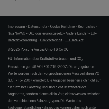
Impressum
-
Datenschutz
-
Cookie Richtlinie
-
Rechtliches
-
§6a NoVAG - Ökologisierungsgesetz
-
Andere Länder
-
EU-
Batterieverordnung
-
Barrierefreiheit
-
EU Data Act
© 2026 Porsche Austria GmbH & Co OG.
EU-Information über Kraftstoffverbrauch und CO
-
2
Emissionen gemäß VO (EG) 715/2007: Die angegebenen
Werte wurden nach den vorgeschriebenen Messverfahren VO
(EG) 715/2007 ermittelt. Die Angaben beziehen sich nicht auf
ein einzelnes Fahrzeug und sind nicht Bestandteil des
Angebotes, sondern dienen allein Vergleichszwecken zwischen
den verschiedenen Fahrzeugtypen. Die Werte des
kaufgegenständlichen Fahrzeuges können daher nach unten