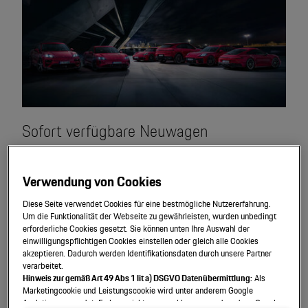
Motorsport & Events
Newsletter abonnieren
Service & Zubehör
YouTube Channel
Wir über uns
Porsche Gebrauchtwagen
Newsletter
Konfigurator
Sofort verfügbare Neuwagen
Porsche Shop
Car Configurator
Finden Sie Ihren Porsche Neuwagen bei einem Porsche
Mein Porsche Account
Zentrum in Ihrer Nähe. Wählen Sie aus einer großen Auswahl
Verwendung von Cookies
Porsche Timepieces
an verfügbaren Neuwagen.
Diese Seite verwendet Cookies für eine bestmögliche Nutzererfahrung.
Porsche Poster Designer
Um die Funktionalität der Webseite zu gewährleisten, wurden unbedingt
Porsche Neuwagen durchsuchen
erforderliche Cookies gesetzt. Sie können unten Ihre Auswahl der
einwilligungspflichtigen Cookies einstellen oder gleich alle Cookies
akzeptieren. Dadurch werden Identifikationsdaten durch unsere Partner
verarbeitet.
Hinweis zur gemäß Art 49 Abs 1 lit a) DSGVO Datenübermittlung:
Als
Marketingcookie und Leistungscookie wird unter anderem Google
Analytics verwendet. Es kann nicht ausgeschlossen werden, dass Google