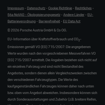
Impressum
-
Datenschutz
-
Cookie Richtlinie
-
Rechtliches
-
§6a NoVAG - Ökologisierungsgesetz
-
Andere Länder
-
EU-
Batterieverordnung
-
Barrierefreiheit
-
EU Data Act
© 2026 Porsche Austria GmbH & Co OG.
EU-Information über Kraftstoffverbrauch und CO
-
2
Emissionen gemäß VO (EG) 715/2007: Die angegebenen
Werte wurden nach den vorgeschriebenen Messverfahren VO
(EG) 715/2007 ermittelt. Die Angaben beziehen sich nicht auf
ein einzelnes Fahrzeug und sind nicht Bestandteil des
Angebotes, sondern dienen allein Vergleichszwecken zwischen
den verschiedenen Fahrzeugtypen. Die Werte des
kaufgegenständlichen Fahrzeuges können daher nach unten
bzw. oben vom Angebot abweichen. Insbesondere können sich
durch Sonderausstattungen und Zubehör (z.B. breitere Reifen,