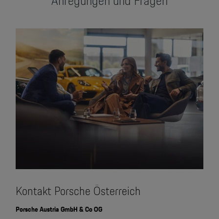
Anregungen und Fragen
Motorsport & Events
Newsletter abonnieren
Service & Zubehör
YouTube Channel
Wir über uns
Porsche Gebrauchtwagen
Newsletter
Konfigurator
Porsche Shop
Car Configurator
Mein Porsche Account
Porsche Timepieces
Porsche Poster Designer
Kontakt Porsche Österreich
Porsche Austria GmbH & Co OG