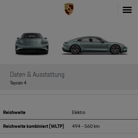
Fahrzeug konfigurieren
718
Zubehör
911
Zubehör Finder
Taycan
Daten & Ausstattung
Driver's Selection Online-Shop
Taycan 4
Panamera
Online Services
Macan
My Porsche
Reichweite
Elektro
Cayenne
Frag Porsche
Reichweite kombiniert (WLTP)
494 - 560 km
Neu- & Gebrauchtwagen
Porsche Connect