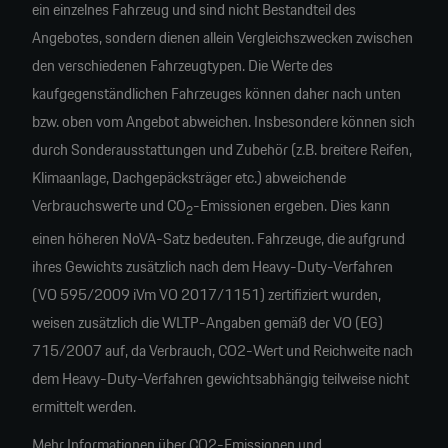
ein einzelnes Fahrzeug und sind nicht Bestandteil des
Angebotes, sondern dienen allein Vergleichszwecken zwischen
den verschiedenen Fahrzeugtypen. Die Werte des
kaufgegenständlichen Fahrzeuges können daher nach unten
bzw. oben vom Angebot abweichen. Insbesondere können sich
durch Sonderausstattungen und Zubehör (z.B. breitere Reifen,
Klimaanlage, Dachgepäcksträger etc.) abweichende
Verbrauchswerte und CO
-Emissionen ergeben. Dies kann
2
einen höheren NoVA-Satz bedeuten. Fahrzeuge, die aufgrund
ihres Gewichts zusätzlich nach dem Heavy-Duty-Verfahren
(VO 595/2009 iVm VO 2017/1151) zertifiziert wurden,
weisen zusätzlich die WLTP-Angaben gemäß der VO (EG)
715/2007 auf, da Verbrauch, CO2-Wert und Reichweite nach
dem Heavy-Duty-Verfahren gewichtsabhängig teilweise nicht
ermittelt werden.
Mehr Informationen über CO2-Emissionen und