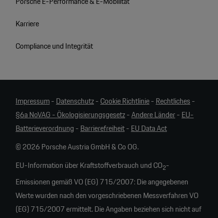
Porsche E-Performance & E-Mobilität
Karriere
Compliance und Integrität
Impressum
-
Datenschutz
-
Cookie Richtlinie
-
Rechtliches
-
§6a NoVAG - Ökologisierungsgesetz
-
Andere Länder
-
EU-
Batterieverordnung
-
Barrierefreiheit
-
EU Data Act
© 2026 Porsche Austria GmbH & Co OG.
EU-Information über Kraftstoffverbrauch und CO
-
2
Emissionen gemäß VO (EG) 715/2007: Die angegebenen
Werte wurden nach den vorgeschriebenen Messverfahren VO
(EG) 715/2007 ermittelt. Die Angaben beziehen sich nicht auf