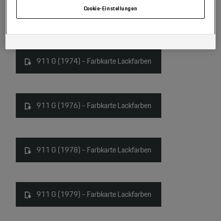
Einstellungen am Ende der Webseite.
Cookie-Einstellungen
911 G (1971) - Booklet Farbmuster
Hinweis zu Cookies für Marketingzwecke:
Sofern Sie über einen von uns
personalisierten Link auf unsere Website gelangen, können Ihre erzeugten
Daten, sofern Sie dem explizit zugestimmt („Cookies mit
Marketingzwecke“) haben, von Ihrem zugeordneten Händler bzw. im Falle
eines Porsche Betriebs, Porsche Inter Auto GmbH & Co KG, eingesehen
911 G (1974) - Farbkarte Lackfarben
werden.
911 G (1976) - Farbkarte Lackfarben
911 G (1978) - Farbkarte Lackfarben
911 G (1979) - Farbkarte Lackfarben