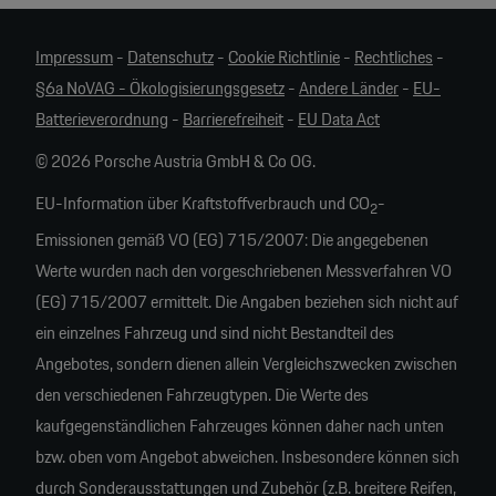
Impressum
-
Datenschutz
-
Cookie Richtlinie
-
Rechtliches
-
§6a NoVAG - Ökologisierungsgesetz
-
Andere Länder
-
EU-
Batterieverordnung
-
Barrierefreiheit
-
EU Data Act
© 2026 Porsche Austria GmbH & Co OG.
EU-Information über Kraftstoffverbrauch und CO
-
2
Emissionen gemäß VO (EG) 715/2007: Die angegebenen
Werte wurden nach den vorgeschriebenen Messverfahren VO
(EG) 715/2007 ermittelt. Die Angaben beziehen sich nicht auf
ein einzelnes Fahrzeug und sind nicht Bestandteil des
Angebotes, sondern dienen allein Vergleichszwecken zwischen
den verschiedenen Fahrzeugtypen. Die Werte des
kaufgegenständlichen Fahrzeuges können daher nach unten
bzw. oben vom Angebot abweichen. Insbesondere können sich
durch Sonderausstattungen und Zubehör (z.B. breitere Reifen,