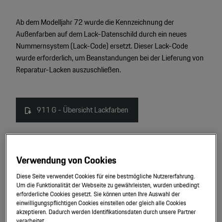
Motorsport & Events
Newsletter abonnieren
Ab dem Modelljahr 72 wurde die Kennzeichnung der
Service & Zubehör
Außenfarben auf dem Lack-Datenschild durch ein neues
YouTube Channel
Nummernsystem (Lack-Code) ersetzt. Dieser Lack-Code
Wir über uns
wurde erforderlich, um Beanstandungen bei der Lieferung von
Porsche Gebrauchtwagen
Reparatur-Lacken auszuschließen.
Newsletter
Konfigurator
Porsche Shop
911 G - Übersicht Lackfarben
Car Configurator
Mein Porsche Account
Porsche Timepieces
Exterieur und Interieur
Porsche Poster Designer
Verwendung von Cookies
Diese Seite verwendet Cookies für eine bestmögliche Nutzererfahrung.
911 G (1978) - 911 SC_911 Turbo - Booklet
Um die Funktionalität der Webseite zu gewährleisten, wurden unbedingt
erforderliche Cookies gesetzt. Sie können unten Ihre Auswahl der
einwilligungspflichtigen Cookies einstellen oder gleich alle Cookies
Farb- und Ausstattungsmuster
akzeptieren. Dadurch werden Identifikationsdaten durch unsere Partner
verarbeitet.