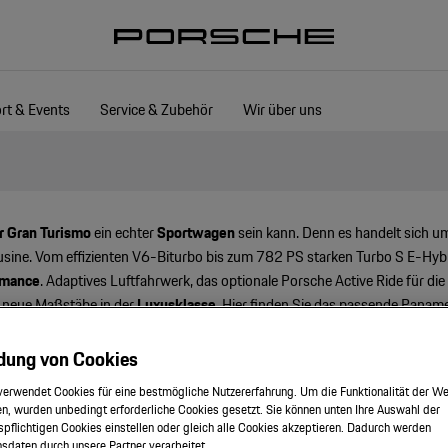
rt & Events
Service & Zubehör
Wir über uns
er Gran Turismo
ein echter
Sportwagen
sein kann. Denn es handelt sich um
ine. Vom effizienten V6-Biturbo bis zum 782 PS starken Turbo S E-Hybr
rmance
. Adaptives Luftfahrwerk, das optionale Porsche Active Ride für di
n neue Maßstäbe in der
Luxusklasse
. Hier finden Sie das passende Paname
dung von Cookies
verwendet Cookies für eine bestmögliche Nutzererfahrung. Um die Funktionalität der We
n, wurden unbedingt erforderliche Cookies gesetzt. Sie können unten Ihre Auswahl der
spflichtigen Cookies einstellen oder gleich alle Cookies akzeptieren. Dadurch werden
onsdaten durch unsere Partner verarbeitet.