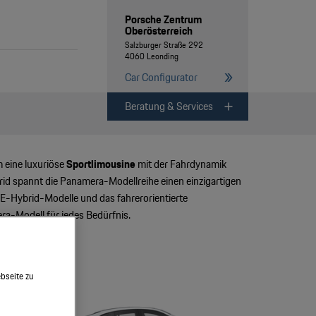
Porsche Zentrum
Oberösterreich
Salzburger Straße 292
4060 Leonding
Car Configurator
Beratung & Services
 eine luxuriöse
Sportlimousine
mit der Fahrdynamik
id spannt die Panamera-Modellreihe einen einzigartigen
e E-Hybrid-Modelle und das fahrerorientierte
ra-Modell für jedes Bedürfnis.
bseite zu