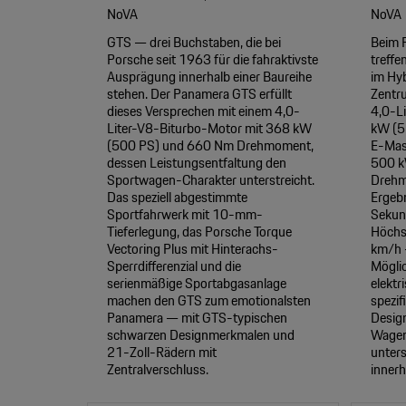
NoVA
NoVA
GTS — drei Buchstaben, die bei
Beim 
Porsche seit 1963 für die fahraktivste
treffe
Ausprägung innerhalb einer Baureihe
im Hyb
stehen. Der Panamera GTS erfüllt
Zentr
dieses Versprechen mit einem 4,0-
4,0-L
Liter-V8-Biturbo-Motor mit 368 kW
kW (5
(500 PS) und 660 Nm Drehmoment,
E-Mas
dessen Leistungsentfaltung den
500 k
Sportwagen-Charakter unterstreicht.
Drehm
Das speziell abgestimmte
Ergebn
Sportfahrwerk mit 10-mm-
Sekun
Tieferlegung, das Porsche Torque
Höchs
Vectoring Plus mit Hinterachs-
km/h —
Sperrdifferenzial und die
Möglic
serienmäßige Sportabgasanlage
elektr
machen den GTS zum emotionalsten
spezif
Panamera — mit GTS-typischen
Desig
schwarzen Designmerkmalen und
Wagenf
21-Zoll-Rädern mit
unters
Zentralverschluss.
innerh