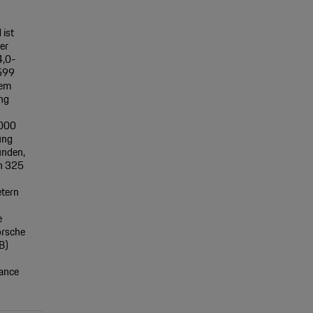
 ist
er
4,0-
(599
dem
ng
.000
ung
unden,
n 325
etern
e
orsche
B)
ance