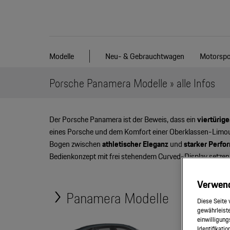
Modelle
Neu- & Gebrauchtwagen
Motorspo
Porsche Panamera Modelle » alle Infos
Der Porsche Panamera ist der Beweis, dass ein
viertürig
eines Porsche und dem Komfort einer Oberklassen-Limous
Bogen zwischen
athletischer Eleganz
und
starker Perfo
Bedienkonzept mit frei stehendem Curved-Display setze
Verwen
Panamera Modelle
Diese Seite 
gewährleiste
einwilligung
Identifikati