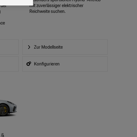
 der
mit zuverlässiger elektrischer
g
Reichweite suchen.
nce
Zur Modellseite
Konfigurieren
. &