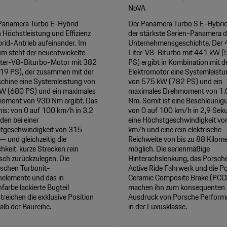
NoVA
Panamera Turbo E-Hybrid
Der Panamera Turbo S E-Hybrid
n Höchstleistung und Effizienz
der stärkste Serien-Panamera d
rid-Antrieb aufeinander. Im
Unternehmensgeschichte. Der 
um steht der neuentwickelte
Liter-V8-Biturbo mit 441 kW 
iter-V8-Biturbo-Motor mit 382
PS) ergibt in Kombination mit 
19 PS), der zusammen mit der
Elektromotor eine Systemleistu
chine eine Systemleistung von
von 575 kW (782 PS) und ein
W (680 PS) und ein maximales
maximales Drehmoment von 1
oment von 930 Nm ergibt. Das
Nm. Somit ist eine Beschleunig
is: von 0 auf 100 km/h in 3,2
von 0 auf 100 km/h in 2,9 Sek
den bei einer
eine Höchstgeschwindigkeit vo
tgeschwindigkeit von 315
km/h und eine rein elektrische
 und gleichzeitig die
Reichweite von bis zu 88 Kilom
hkeit, kurze Strecken rein
möglich. Die serienmäßige
isch zurückzulegen. Die
Hinterachslenkung, das Porsch
ischen Turbonit-
Active Ride Fahrwerk und die P
nelemente und das in
Ceramic Composite Brake (PCC
arbe lackierte Bugteil
machen ihn zum konsequenten
treichen die exklusive Position
Ausdruck von Porsche Perform
alb der Baureihe.
in der Luxusklasse.