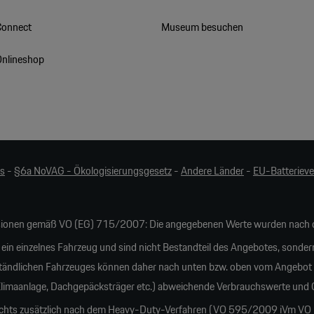
Connect
Museum besuchen
Onlineshop
es
-
§6a NoVAG - Ökologisierungsgesetz
-
Andere Länder
-
EU-Batteriev
ionen gemäß VO (EG) 715/2007: Die angegebenen Werte wurden nach d
 ein einzelnes Fahrzeug und sind nicht Bestandteil des Angebotes, sonder
tändlichen Fahrzeuges können daher nach unten bzw. oben vom Angebot
 Klimaanlage, Dachgepäcksträger etc.) abweichende Verbrauchswerte und
ichts zusätzlich nach dem Heavy-Duty-Verfahren (VO 595/2009 iVm VO 20