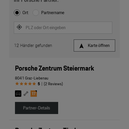
Ort
Partnername
PLZ oder Ort eingeben
12
Händler gefunden
Karte öffnen
Porsche Zentrum Steiermark
8041 Graz-Liebenau
5
(
2
Reviews
)
|
Partner-Details