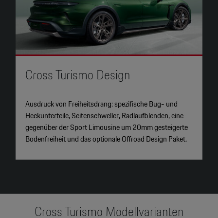
2
Cross Turismo Design
H
Ausdruck von Freiheitsdrang: spezifische Bug- und
B
Heckunterteile, Seitenschweller, Radlaufblenden, eine
t
gegenüber der Sport Limousine um 20mm gesteigerte
M
Bodenfreiheit und das optionale Offroad Design Paket.
s
Cross Turismo Modellvarianten