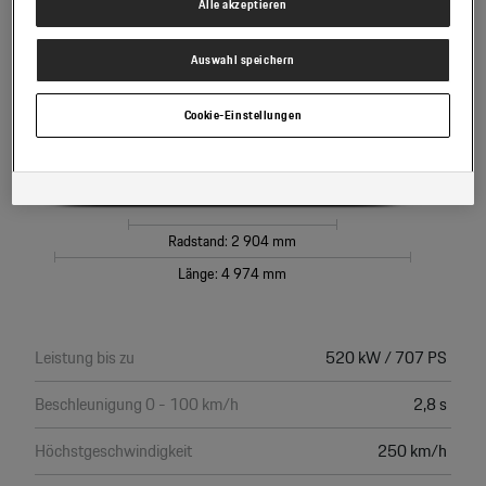
Alle akzeptieren
Es steht Ihnen frei, Ihre Einwilligung jederzeit zu geben, zu verweigern
oder zurückzuziehen.
Höhe: 1 412 mm
Verantwortlich für diese Website und die Cookies ist die Porsche Austria
Auswahl speichern
GmbH und Co. OG. Nähere Informationen über Cookies finden Sie in der
Cookie-Richtlinie oder in den Cookie-Einstellungen. Sie finden die Cookie-
Einstellungen am Ende der Webseite.
Cookie-Einstellungen
Hinweis zu Cookies für Marketingzwecke:
Sofern Sie über einen von uns
personalisierten Link auf unsere Website gelangen, können Ihre erzeugten
Daten, sofern Sie dem explizit zugestimmt („Cookies mit
Marketingzwecke“) haben, von Ihrem zugeordneten Händler bzw. im Falle
eines Porsche Betriebs, Porsche Inter Auto GmbH & Co KG, eingesehen
werden.
Radstand: 2 904 mm
Länge: 4 974 mm
Leistung bis zu
520 kW / 707 PS
Beschleunigung 0 - 100 km/h
2,8 s
Höchstgeschwindigkeit
250 km/h