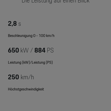
Die Leistung auf einen Blick
Motorsport & Events
Newsletter abonnieren
Service & Zubehör
YouTube Channel
2,8
s
Wir über uns
Porsche Gebrauchtwagen
Beschleunigung 0 - 100 km/h
Newsletter
Konfigurator
650
kW /
884
PS
Porsche Shop
Car Configurator
Mein Porsche Account
Leistung (kW)/Leistung (PS)
Porsche Timepieces
250
km/h
Porsche Poster Designer
Höchstgeschwindigkeit