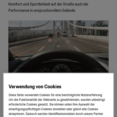
Komfort und Sportlichkeit auf der Straße auch die
Performance in anspruchsvollem Gelände.
Verwendung von Cookies
Assistenz
systeme.
Diese Seite verwendet Cookies für eine bestmögliche Nutzererfahrung.
Um die Funktionalität der Webseite zu gewährleisten, wurden unbedingt
Alle Cayenne Modelle lassen sich mit zahlreichen
erforderliche Cookies gesetzt. Sie können unten Ihre Auswahl der
Assistenzsystemen ausstatten, die den Fahrkomfort weiter
einwilligungspflichtigen Cookies einstellen oder gleich alle Cookies
steigern und die Sicherheit verbessern.
akzeptieren. Dadurch werden Identifikationsdaten durch unsere Partner