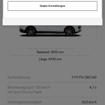
Cookie-Richtlinie oder in den Cookie-Einstellungen. Sie finden die Cookie-
Einstellungen am Ende der Webseite.
Cookie-Einstellungen
Höhe: 1657 mm
Hinweis zu Cookies für Marketingzwecke:
Sofern Sie über einen von uns
personalisierten Link auf unsere Website gelangen, können Ihre erzeugten
Daten, sofern Sie dem explizit zugestimmt („Cookies mit
Marketingzwecke“) haben, von Ihrem zugeordneten Händler bzw. im Falle
eines Porsche Betriebs, Porsche Inter Auto GmbH & Co KG, eingesehen
werden.
Radstand: 2895 mm
Länge: 4930 mm
Systemleistung
519 PS/382 kW
Beschleunigung 0-100 km/h
4,7 s
mit Sport Chrono Paket
Höchstgeschwindigkeit
263 km/h