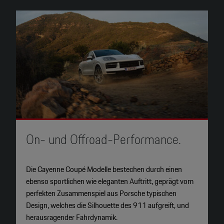
On- und Offroad-Performance.
M
Die Cayenne Coupé Modelle bestechen durch einen
S
ebenso sportlichen wie eleganten Auftritt, geprägt vom
a
perfekten Zusammenspiel aus Porsche typischen
H
Design, welches die Silhouette des 911 aufgreift, und
n
herausragender Fahrdynamik.