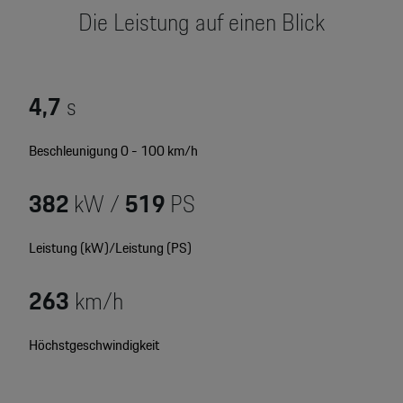
Motorsport & Events
Die Leistung auf einen Blick
Newsletter abonnieren
Service & Zubehör
YouTube Channel
Wir über uns
4,7
s
Porsche Gebrauchtwagen
Newsletter
Beschleunigung 0 - 100 km/h
Konfigurator
Porsche Shop
382
kW /
519
PS
Car Configurator
Mein Porsche Account
Porsche Timepieces
Leistung (kW)/Leistung (PS)
Porsche Poster Designer
263
km/h
Höchstgeschwindigkeit