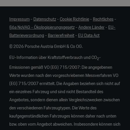
Impressum
-
Datenschutz
-
Cookie Richtlinie
-
Rechtliches
-
§6a NoVAG - Ökologisierungsgesetz
-
Andere Länder
-
EU-
Batterieverordnung
-
Barrierefreiheit
-
EU Data Act
© 2026 Porsche Austria GmbH & Co OG.
EU-Information über Kraftstoffverbrauch und CO
-
2
Emissionen gemäß VO (EG) 715/2007: Die angegebenen
Werte wurden nach den vorgeschriebenen Messverfahren VO
(EG) 715/2007 ermittelt. Die Angaben beziehen sich nicht auf
ein einzelnes Fahrzeug und sind nicht Bestandteil des
Angebotes, sondern dienen allein Vergleichszwecken zwischen
den verschiedenen Fahrzeugtypen. Die Werte des
kaufgegenständlichen Fahrzeuges können daher nach unten
bzw. oben vom Angebot abweichen. Insbesondere können sich