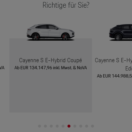
Richtige für Sie?
Cayenne S E-Hybrid Coupé
Cayenne S E-Hy
Ed
oVA
Ab EUR 134.147,96 inkl. Mwst. & NoVA
Ab EUR 144.988,57