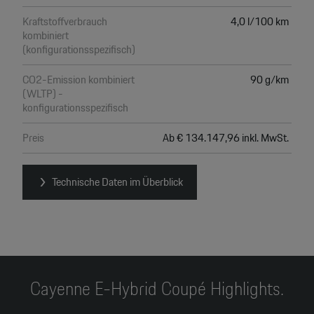
Kraftstoffverbrauch
4,0 l/100 km
kombiniert
(konfigurationsspezifisch)
CO2-Emission kombiniert
90 g/km
(WLTP) -
konfigurationsspezifisch
Preis
Ab € 134.147,96 inkl. MwSt.
Technische Daten im Überblick
Cayenne E-Hybrid Coupé Highlights.