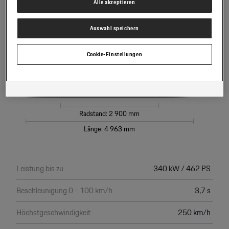
Alle akzeptieren
Es steht Ihnen frei, Ihre Einwilligung jederzeit zu geben, zu verweigern
oder zurückzuziehen.
Höhe: 1 379 mm
Verantwortlich für diese Website und die Cookies ist die Porsche Austria
Auswahl speichern
GmbH und Co. OG. Nähere Informationen über Cookies finden Sie in der
Cookie-Richtlinie oder in den Cookie-Einstellungen. Sie finden die Cookie-
Einstellungen am Ende der Webseite.
Cookie-Einstellungen
Hinweis zu Cookies für Marketingzwecke:
Sofern Sie über einen von uns
personalisierten Link auf unsere Website gelangen, können Ihre erzeugten
Daten, sofern Sie dem explizit zugestimmt („Cookies mit
Marketingzwecke“) haben, von Ihrem zugeordneten Händler bzw. im Falle
eines Porsche Betriebs, Porsche Inter Auto GmbH & Co KG, eingesehen
werden.
Radstand: 2 900 mm
Länge: 4 963 mm
Leistung bis zu
340 kW / 462 PS
Beschleunigung 0 - 100 km/h
3,7 s
Höchstgeschwindigkeit
250 km/h