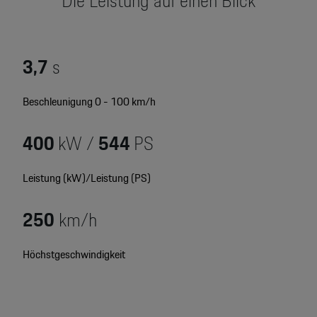
Die Leistung auf einen Blick
Motorsport & Events
Newsletter abonnieren
Service & Zubehör
YouTube Channel
3,7
s
Wir über uns
Porsche Gebrauchtwagen
Beschleunigung 0 - 100 km/h
Newsletter
Konfigurator
400
kW /
544
PS
Porsche Shop
Car Configurator
Mein Porsche Account
Leistung (kW)/Leistung (PS)
Porsche Timepieces
250
km/h
Porsche Poster Designer
Höchstgeschwindigkeit