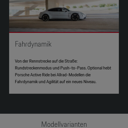
2
Fahrdynamik
H
Von der Rennstrecke auf die Straße:
B
Rundstreckenmodus und Push-to-Pass. Optional hebt
t
Porsche Active Ride bei Allrad-Modellen die
M
Fahrdynamik und Agilität auf ein neues Niveau.
s
Modellvarianten