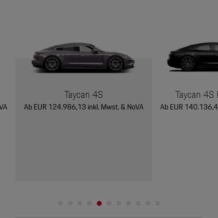
Taycan 4S
Taycan 4S B
oVA
Ab EUR 124.986,13 inkl. Mwst. & NoVA
Ab EUR 140.136,48