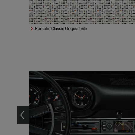
Porsche Classic Originalteile
r
ion
en. Weil
echt,