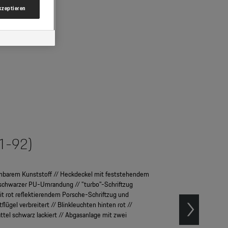
akzeptieren
91-92)
mbarem Kunststoff // Heckdeckel mit feststehendem
schwarzer PU-Umrandung // "turbo"-Schriftzug
it rot reflektierendem Porsche-Schriftzug und
lügel verbreitert // Blinkleuchten hinten rot //
tel schwarz lackiert // Abgasanlage mit zwei