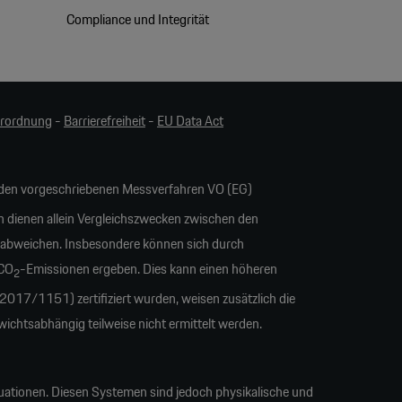
Compliance und Integrität
erordnung
-
Barrierefreiheit
-
EU Data Act
en vorgeschriebenen Messverfahren VO (EG)
n dienen allein Vergleichszwecken zwischen den
 abweichen. Insbesondere können sich durch
 CO
-Emissionen ergeben. Dies kann einen höheren
2
17/1151) zertifiziert wurden, weisen zusätzlich die
tsabhängig teilweise nicht ermittelt werden.
uationen. Diesen Systemen sind jedoch physikalische und