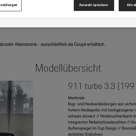
nstellungen
Auswahl speichern
Alle 
inem aufgeladenen 3,3-Liter-Motor mit 320 PS angetrieben. Im MJ
von 360 PS. Diese Version war u. a. an roten Bremssätteln zu erkennen.
iolet-Kleinstserie - ausschließlich als Coupé erhältlich.
Modellübersicht
911 turbo 3.3 (19
Merkmale
Bug- und Heckverkleidungen aus verfor
hohem Heckspoiler mit hochgezogener 
schwarz eloxiert // Heckleuchtenband m
integrierten Nebelschlussleuchten // Kotf
Außenspiegel im Cup Design // Bremssät
seitlichen Endrohren