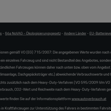
es
-
§6a NoVAG - Ökologisierungsgesetz
-
Andere Länder
-
EU-Batteriev
ionen gemäß VO (EG) 715/2007: Die angegebenen Werte wurden nach d
 ein einzelnes Fahrzeug und sind nicht Bestandteil des Angebotes, sonder
tändlichen Fahrzeuges können daher nach unten bzw. oben vom Angebot
 Klimaanlage, Dachgepäcksträger etc.) abweichende Verbrauchswerte und
ichts zusätzlich nach dem Heavy-Duty-Verfahren (VO 595/2009 iVm VO 20
rauch, CO2-Wert und Reichweite nach dem Heavy-Duty-Verfahren gewich
erte finden Sie auf der Informationsplattform
www.autoverbrauch.at
 in Kraftfahrzeugen zur Unterstützung des Fahrers in bestimmten Fahrsit