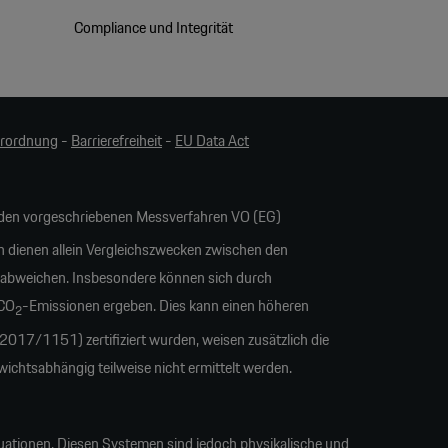
Compliance und Integrität
erordnung
-
Barrierefreiheit
-
EU Data Act
en vorgeschriebenen Messverfahren VO (EG)
n dienen allein Vergleichszwecken zwischen den
 abweichen. Insbesondere können sich durch
 CO
-Emissionen ergeben. Dies kann einen höheren
2
17/1151) zertifiziert wurden, weisen zusätzlich die
tsabhängig teilweise nicht ermittelt werden.
uationen. Diesen Systemen sind jedoch physikalische und