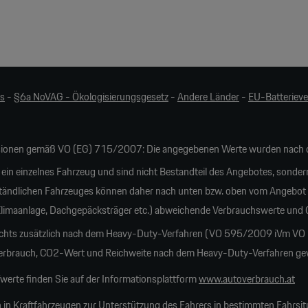
es
-
§6a NoVAG - Ökologisierungsgesetz
-
Andere Länder
-
EU-Batteriev
ionen gemäß VO (EG) 715/2007: Die angegebenen Werte wurden nach d
 ein einzelnes Fahrzeug und sind nicht Bestandteil des Angebotes, sonder
tändlichen Fahrzeuges können daher nach unten bzw. oben vom Angebot
 Klimaanlage, Dachgepäcksträger etc.) abweichende Verbrauchswerte und
ichts zusätzlich nach dem Heavy-Duty-Verfahren (VO 595/2009 iVm VO 20
rauch, CO2-Wert und Reichweite nach dem Heavy-Duty-Verfahren gewich
erte finden Sie auf der Informationsplattform
www.autoverbrauch.at
 in Kraftfahrzeugen zur Unterstützung des Fahrers in bestimmten Fahrsit