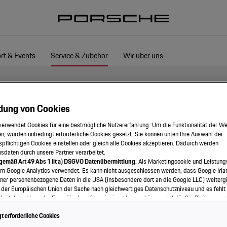
rt & Events
Service & Zubehör
Wir über uns
dung von Cookies
verwendet Cookies für eine bestmögliche Nutzererfahrung. Um die Funktionalität der We
n, wurden unbedingt erforderliche Cookies gesetzt. Sie können unten Ihre Auswahl der
spflichtigen Cookies einstellen oder gleich alle Cookies akzeptieren. Dadurch werden
onsdaten durch unsere Partner verarbeitet.
 gemäß Art 49 Abs 1 lit a) DSGVO Datenübermittlung:
Als Marketingcookie und Leistung
em Google Analytics verwendet. Es kann nicht ausgeschlossen werden, dass Google Irla
ner personenbezogene Daten in die USA (insbesondere dort an die Google LLC) weitergi
 der Europäischen Union der Sache nach gleichwertiges Datenschutzniveau und es fehlt
eitsbeschluss der Europäischen Kommission. Hieraus können sich für Sie Risiken ergeb
als Betroffener in den USA nicht wirksam durchsetzen können, in den USA keine Datens
 erforderliche Cookies
nd weil nicht ausgeschlossen werden kann, dass aufgrund aktueller Gesetze US-Sicherh
f auf Daten erlangen können, wobei Eingriffe in Ihre persönlichen Rechte und Freiheiten n