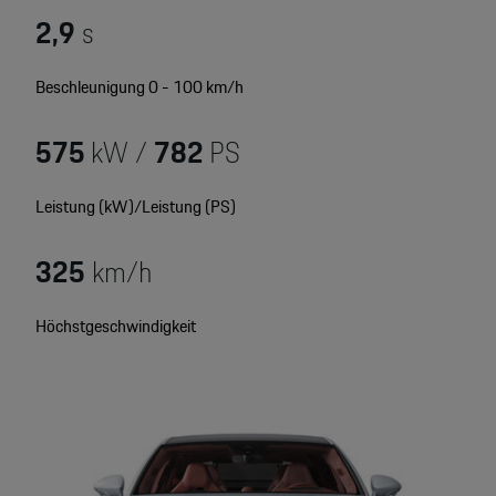
Motorsport & Events
2,9
s
Newsletter abonnieren
Service & Zubehör
YouTube Channel
Beschleunigung 0 - 100 km/h
Wir über uns
Porsche Gebrauchtwagen
575
kW /
782
PS
Newsletter
Konfigurator
Leistung (kW)/Leistung (PS)
Porsche Shop
Car Configurator
325
km/h
Mein Porsche Account
Porsche Timepieces
Höchstgeschwindigkeit
Porsche Poster Designer