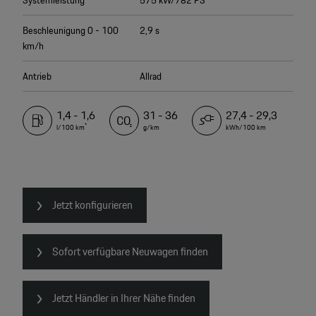
Systemleistung
575 kW/782 PS
Beschleunigung 0 - 100
2,9 s
km/h
Antrieb
Allrad
1,4 - 1,6
31 - 36
27,4 - 29,3
*
l/100 km
g/km
kWh/100 km
Jetzt konfigurieren
Sofort verfügbare Neuwagen finden
Jetzt Händler in Ihrer Nähe finden