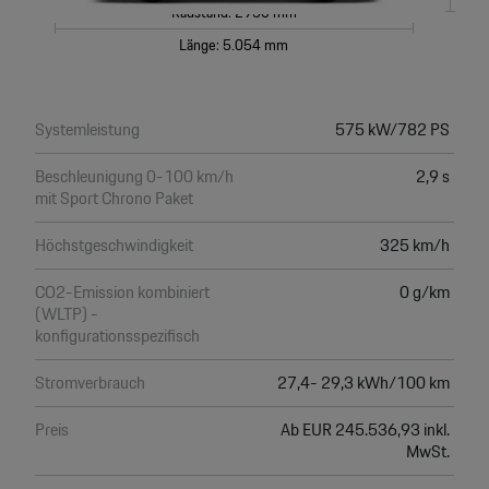
Radstand: 2950 mm
Länge: 5.054 mm
Systemleistung
575 kW/782 PS
Beschleunigung 0-100 km/h
2,9 s
mit Sport Chrono Paket
Höchstgeschwindigkeit
325 km/h
CO2-Emission kombiniert
0 g/km
(WLTP) -
konfigurationsspezifisch
Stromverbrauch
27,4- 29,3 kWh/100 km
Preis
Ab EUR 245.536,93 inkl.
MwSt.