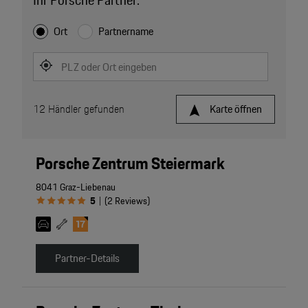
Ihr Porsche Partner.
Ort
Partnername
PLZ oder Ort eingeben
12
Händler gefunden
Karte öffnen
Porsche Zentrum Steiermark
8041 Graz-Liebenau
5
(
2
Reviews
)
|
Partner-Details