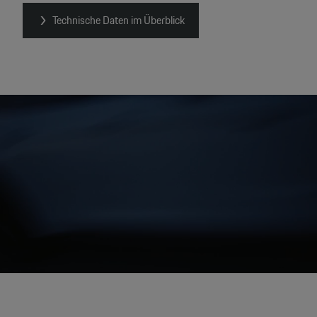
Technische Daten im Überblick
Video
Player
None