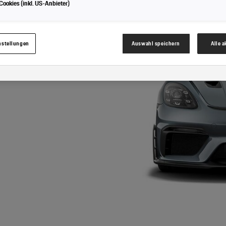
ookies (inkl. US-Anbieter)
Cookies für Marketingzwecke:
Sofern Sie über einen von uns personalisierten Link auf u
nnen Ihre erzeugten Daten, sofern Sie dem explizit zugestimmt („Cookies mit Marketin
hrem zugeordneten Händler bzw. im Falle eines Porsche Betriebs, Porsche Inter Auto G
werden.
nstellungen
Auswahl speichern
Alle 