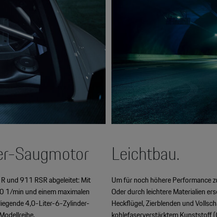
xer-Saugmotor
Leichtbau.
R und 911 RSR abgeleitet: Mit
Um für noch höhere Performance zu
00 1/min und einem maximalen
Oder durch leichtere Materialien ers
iegende 4,0-Liter-6-Zylinder-
Heckflügel, Zierblenden und Vollsc
Modellreihe.
kohlefaserverstärktem Kunststoff (C