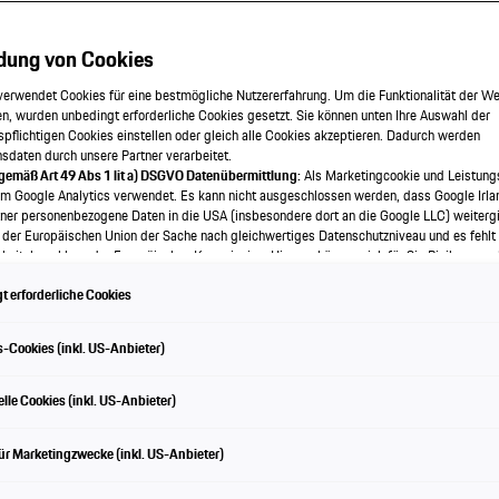
dung von Cookies
 Cayman GT4 RS.
verwendet Cookies für eine bestmögliche Nutzererfahrung. Um die Funktionalität der We
n, wurden unbedingt erforderliche Cookies gesetzt. Sie können unten Ihre Auswahl der
spflichtigen Cookies einstellen oder gleich alle Cookies akzeptieren. Dadurch werden
onsdaten durch unsere Partner verarbeitet.
 gemäß Art 49 Abs 1 lit a) DSGVO Datenübermittlung:
Als Marketingcookie und Leistung
em Google Analytics verwendet. Es kann nicht ausgeschlossen werden, dass Google Irla
ner personenbezogene Daten in die USA (insbesondere dort an die Google LLC) weitergi
 der Europäischen Union der Sache nach gleichwertiges Datenschutzniveau und es fehlt
» Modell entdecken
eitsbeschluss der Europäischen Kommission. Hieraus können sich für Sie Risiken ergeb
als Betroffener in den USA nicht wirksam durchsetzen können, in den USA keine Datens
 erforderliche Cookies
nd weil nicht ausgeschlossen werden kann, dass aufgrund aktueller Gesetze US-Sicherh
f auf Daten erlangen können, wobei Eingriffe in Ihre persönlichen Rechte und Freiheiten n
wendige beschränkt sind.
Sollten Sie das Setzen von Cookies für Marketingzwecke oder
-Cookies (inkl. US-Anbieter)
kies auch für US-Dienstleister erlauben, dann stimmen Sie damit auch gemäß Art 49 Abs
bermittlung der in den entsprechenden Cookies enthaltenen personenbezogenen Daten 
e Leistung auf einen Bl
 die für Zwecke von Google Analytics gesetzt werden, finden Sie in den Cookie-Einste
lle Cookies (inkl. US-Anbieter)
e.
en frei, Ihre Einwilligung jederzeit zu geben, zu verweigern oder zurückzuziehen.
ür Marketingzwecke (inkl. US-Anbieter)
ch für diese Website und die Cookies ist die Porsche Austria GmbH und Co. OG. Nähere
 finden Sie in der Cookie-Richtlinie oder in den Cookie-Einstellungen. Sie finden die Coo
en am Ende der Webseite.