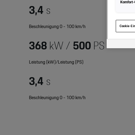
Komfort-C
3,4
s
Hinweis zu 
gelangen, kö
haben, von I
eingesehen 
Beschleunigung 0 - 100 km/h
Cookie-Ei
368
kW /
500
PS
Leistung (kW)/Leistung (PS)
3,4
s
Beschleunigung 0 - 100 km/h