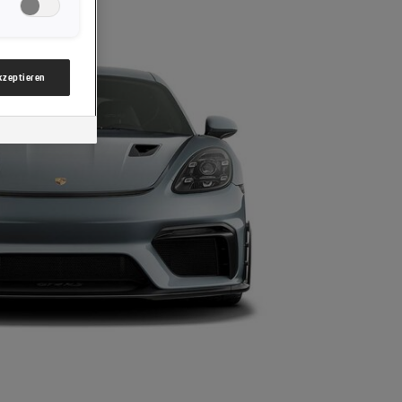
nsere Website
gzwecke“)
mbH & Co KG,
akzeptieren