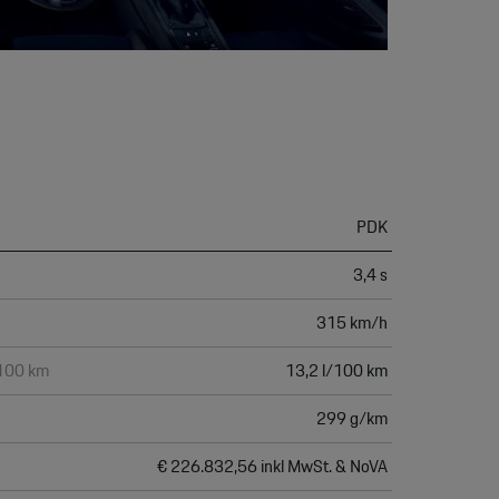
PDK
3,4 s
315 km/h
/100 km
13,2 l/100 km
299 g/km
€ 226.832,56 inkl MwSt. & NoVA