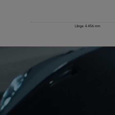
Radstand: 2.482 mm
Länge: 4.456 mm
Video
Player