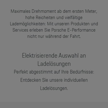
Motorsport & Events
Newsletter abonnieren
Maximales Drehmoment ab dem ersten Meter,
Service & Zubehör
hohe Reicheiten und vielfältige
YouTube Channel
Lademöglichkeiten: Mit unseren Produkten und
Wir über uns
Porsche Gebrauchtwagen
Services erleben Sie Porsche E-Performance
nicht nur während der Fahrt.
Newsletter
Konfigurator
Porsche Shop
Elektrisierende Auswahl an
Car Configurator
Mein Porsche Account
Ladelösungen
Porsche Timepieces
Perfekt abgestimmt auf Ihre Bedürfnisse:
Porsche Poster Designer
Entdecken Sie unsere individuellen
Ladelösungen.