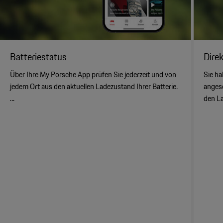
Batteriestatus
Dire
Über Ihre My Porsche App prüfen Sie jederzeit und von
Sie ha
jedem Ort aus den aktuellen Ladezustand Ihrer Batterie.
angesc
...
den La