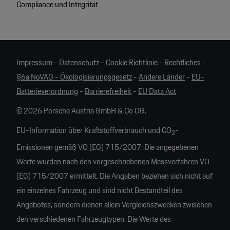
Compliance und Integrität
Impressum
-
Datenschutz
-
Cookie Richtlinie
-
Rechtliches
-
§6a NoVAG - Ökologisierungsgesetz
-
Andere Länder
-
EU-
Batterieverordnung
-
Barrierefreiheit
-
EU Data Act
© 2026 Porsche Austria GmbH & Co OG.
EU-Information über Kraftstoffverbrauch und CO
-
2
Emissionen gemäß VO (EG) 715/2007: Die angegebenen
Werte wurden nach den vorgeschriebenen Messverfahren VO
(EG) 715/2007 ermittelt. Die Angaben beziehen sich nicht auf
ein einzelnes Fahrzeug und sind nicht Bestandteil des
Angebotes, sondern dienen allein Vergleichszwecken zwischen
den verschiedenen Fahrzeugtypen. Die Werte des