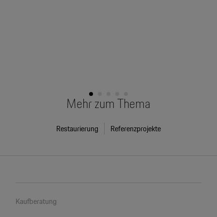
Rahme
Arbei
Mehr zum Thema
Restaurierung
Referenzprojekte
Kaufberatung