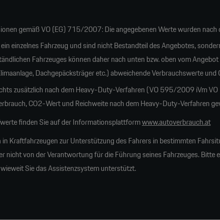
ionen gemäß VO (EG) 715/2007: Die angegebenen Werte wurden nach d
 ein einzelnes Fahrzeug und sind nicht Bestandteil des Angebotes, sonder
tändlichen Fahrzeuges können daher nach unten bzw. oben vom Angebot
 Klimaanlage, Dachgepäcksträger etc.) abweichende Verbrauchswerte und
ichts zusätzlich nach dem Heavy-Duty-Verfahren (VO 595/2009 iVm VO 20
rauch, CO2-Wert und Reichweite nach dem Heavy-Duty-Verfahren gewich
erte finden Sie auf der Informationsplattform
www.autoverbrauch.at
 in Kraftfahrzeugen zur Unterstützung des Fahrers in bestimmten Fahrsit
nicht von der Verantwortung für die Führung seines Fahrzeuges. Bitte erk
nwieweit Sie das Assistenzsystem unterstützt.