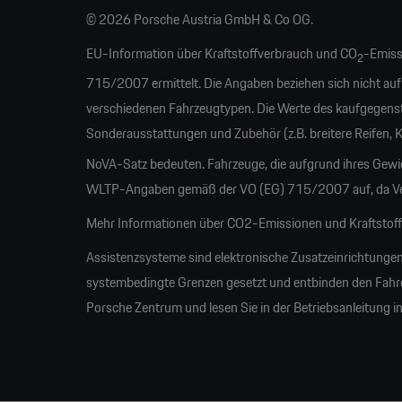
© 2026 Porsche Austria GmbH & Co OG.
EU-Information über Kraftstoffverbrauch und CO
-Emiss
2
715/2007 ermittelt. Die Angaben beziehen sich nicht auf
verschiedenen Fahrzeugtypen. Die Werte des kaufgegens
Sonderausstattungen und Zubehör (z.B. breitere Reifen,
NoVA-Satz bedeuten. Fahrzeuge, die aufgrund ihres Gew
WLTP-Angaben gemäß der VO (EG) 715/2007 auf, da Verb
Mehr Informationen über CO2-Emissionen und Kraftstoffw
Assistenzsysteme sind elektronische Zusatzeinrichtungen
systembedingte Grenzen gesetzt und entbinden den Fahrer 
Porsche Zentrum und lesen Sie in der Betriebsanleitung i