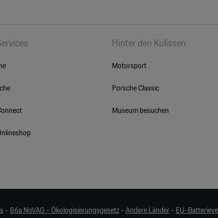
Services
Hinter den Kulissen
he
Motorsport
sche
Porsche Classic
Connect
Museum besuchen
Onlineshop
es
-
§6a NoVAG - Ökologisierungsgesetz
-
Andere Länder
-
EU-Batteriev