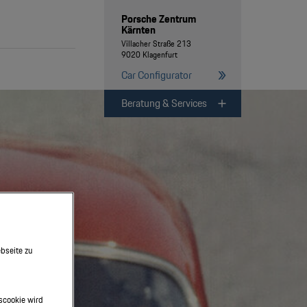
Porsche Zentrum
Kärnten
Villacher Straße 213
9020 Klagenfurt
Car Configurator
Beratung & Services
bseite zu
scookie wird