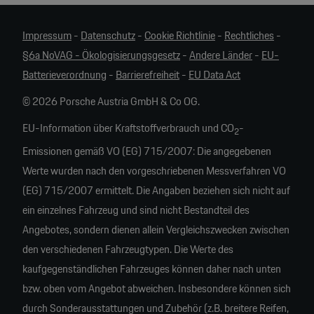
Impressum
-
Datenschutz
-
Cookie Richtlinie
-
Rechtliches
-
§6a NoVAG - Ökologisierungsgesetz
-
Andere Länder
-
EU-
Batterieverordnung
-
Barrierefreiheit
-
EU Data Act
© 2026 Porsche Austria GmbH & Co OG.
EU-Information über Kraftstoffverbrauch und CO
-
2
Emissionen gemäß VO (EG) 715/2007: Die angegebenen
Werte wurden nach den vorgeschriebenen Messverfahren VO
(EG) 715/2007 ermittelt. Die Angaben beziehen sich nicht auf
ein einzelnes Fahrzeug und sind nicht Bestandteil des
Angebotes, sondern dienen allein Vergleichszwecken zwischen
den verschiedenen Fahrzeugtypen. Die Werte des
kaufgegenständlichen Fahrzeuges können daher nach unten
bzw. oben vom Angebot abweichen. Insbesondere können sich
durch Sonderausstattungen und Zubehör (z.B. breitere Reifen,