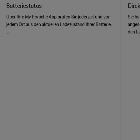
Batteriestatus
Dire
Über Ihre My Porsche App prüfen Sie jederzeit und von
Sie ha
jedem Ort aus den aktuellen Ladezustand Ihrer Batterie.
angesc
...
den La