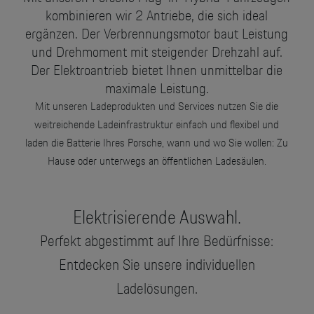
Motorsport & Events
kombinieren wir 2 Antriebe, die sich ideal
Newsletter abonnieren
ergänzen. Der Verbrennungsmotor baut Leistung
Service & Zubehör
und Drehmoment mit steigender Drehzahl auf.
YouTube Channel
Der Elektroantrieb bietet Ihnen unmittelbar die
Wir über uns
Porsche Gebrauchtwagen
maximale Leistung.
Mit unseren Ladeprodukten und Services nutzen Sie die
Newsletter
Konfigurator
weitreichende Ladeinfrastruktur einfach und flexibel und
laden die Batterie Ihres Porsche, wann und wo Sie wollen: Zu
Porsche Shop
Car Configurator
Hause oder unterwegs an öffentlichen Ladesäulen.
Mein Porsche Account
Porsche Timepieces
Elektrisierende Auswahl.
Porsche Poster Designer
Perfekt abgestimmt auf Ihre Bedürfnisse:
Entdecken Sie unsere individuellen
Ladelösungen.