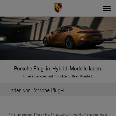
Fahrzeug konfigurieren
718
Zubehör
911
Zubehör Finder
Taycan
Driver's Selection Online-Shop
Porsche Plug-in-Hybrid-Modelle laden.
Panamera
Unsere Services und Produkte für Ihren Komfort.
Online Services
Macan
Laden von Porsche Plug-in-Hybrid-Modellen.
My Porsche
Cayenne
Frag Porsche
Neu- & Gebrauchtwagen
Mit unseren Porsche Plug-in-Hybrid-Fahrzeugen
Porsche Connect