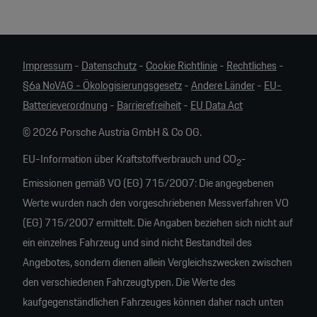
Impressum
-
Datenschutz
-
Cookie Richtlinie
-
Rechtliches
-
§6a NoVAG - Ökologisierungsgesetz
-
Andere Länder
-
EU-
Batterieverordnung
-
Barrierefreiheit
-
EU Data Act
© 2026 Porsche Austria GmbH & Co OG.
EU-Information über Kraftstoffverbrauch und CO
-
2
Emissionen gemäß VO (EG) 715/2007: Die angegebenen
Werte wurden nach den vorgeschriebenen Messverfahren VO
(EG) 715/2007 ermittelt. Die Angaben beziehen sich nicht auf
ein einzelnes Fahrzeug und sind nicht Bestandteil des
Angebotes, sondern dienen allein Vergleichszwecken zwischen
den verschiedenen Fahrzeugtypen. Die Werte des
kaufgegenständlichen Fahrzeuges können daher nach unten