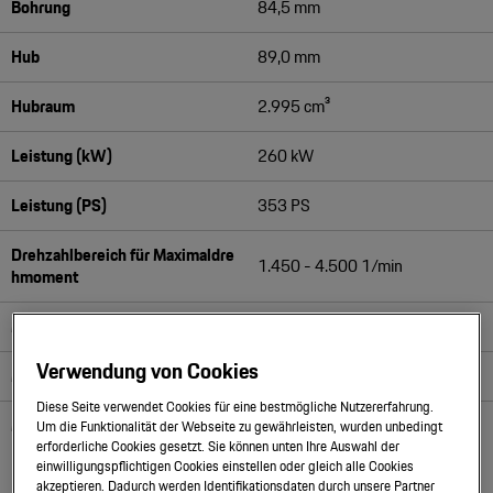
Bohrung
84,5 mm
Motorsport & Events
Newsletter abonnieren
Hub
89,0 mm
Service & Zubehör
YouTube Channel
Hubraum
2.995 cm³
Wir über uns
Porsche Gebrauchtwagen
Leistung (kW)
260 kW
Newsletter
Konfigurator
Leistung (PS)
353 PS
Porsche Shop
Car Configurator
Drehzahlbereich für Maximaldre
1.450 - 4.500 1/min
Mein Porsche Account
hmoment
Porsche Timepieces
Maximales Drehmoment
500 Nm
Porsche Poster Designer
Verwendung von Cookies
Max. Literleistung (kW/l)
87,00 kW/l
Diese Seite verwendet Cookies für eine bestmögliche Nutzererfahrung.
Max. Literleistung (PS/l)
118,00 PS/l
Um die Funktionalität der Webseite zu gewährleisten, wurden unbedingt
erforderliche Cookies gesetzt. Sie können unten Ihre Auswahl der
einwilligungspflichtigen Cookies einstellen oder gleich alle Cookies
akzeptieren. Dadurch werden Identifikationsdaten durch unsere Partner