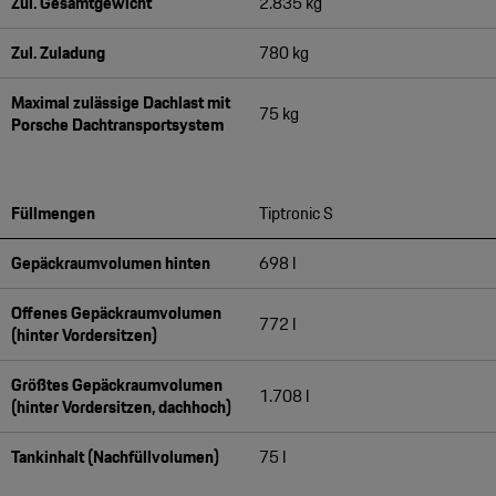
Zul. Gesamtgewicht
2.835 kg
Zul. Zuladung
780 kg
Maximal zulässige Dachlast mit
75 kg
Porsche Dachtransportsystem
Füllmengen
Tiptronic S
Gepäckraumvolumen hinten
698 l
Offenes Gepäckraumvolumen
772 l
(hinter Vordersitzen)
Größtes Gepäckraumvolumen
1.708 l
(hinter Vordersitzen, dachhoch)
Tankinhalt (Nachfüllvolumen)
75 l