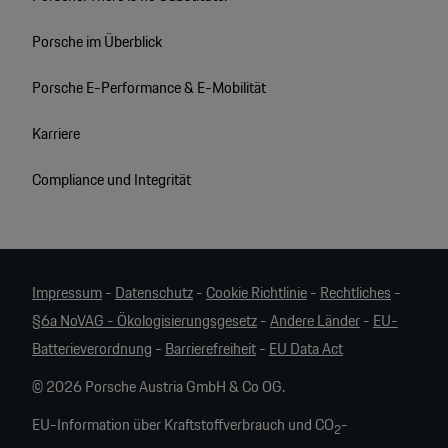
Porsche im Überblick
Porsche E-Performance & E-Mobilität
Karriere
Compliance und Integrität
Impressum
-
Datenschutz
-
Cookie Richtlinie
-
Rechtliches
-
§6a NoVAG - Ökologisierungsgesetz
-
Andere Länder
-
EU-
Batterieverordnung
-
Barrierefreiheit
-
EU Data Act
© 2026 Porsche Austria GmbH & Co OG.
EU-Information über Kraftstoffverbrauch und CO
-
2