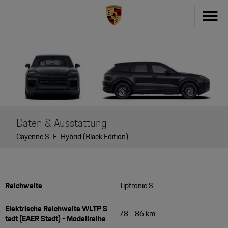
Fahrzeug konfigurieren
718
Zubehör
911
Zubehör Finder
Taycan
Daten & Ausstattung
Driver's Selection Online-Shop
Cayenne S-E-Hybrid (Black Edition)
Panamera
Online Services
Macan
My Porsche
Reichweite
Tiptronic S
Cayenne
Frag Porsche
Elektrische Reichweite WLTP S
Neu- & Gebrauchtwagen
78 - 86 km
tadt (EAER Stadt) - Modellreihe
Porsche Connect