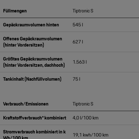
Füllmengen
Tiptronic S
Gepäckraumvolumen hinten
545 l
Offenes Gepäckraumvolumen
627 l
(hinter Vordersitzen)
Größtes Gepäckraumvolumen
1.563 l
(hinter Vordersitzen, dachhoch)
Tankinhalt (Nachfüllvolumen)
75 l
Verbrauch/Emissionen
Tiptronic S
Kraftstoffverbrauch* kombiniert
4,0 l/100 km
Stromverbrauch kombiniert in k
19,1 kwh/100 km
Wh/100 km