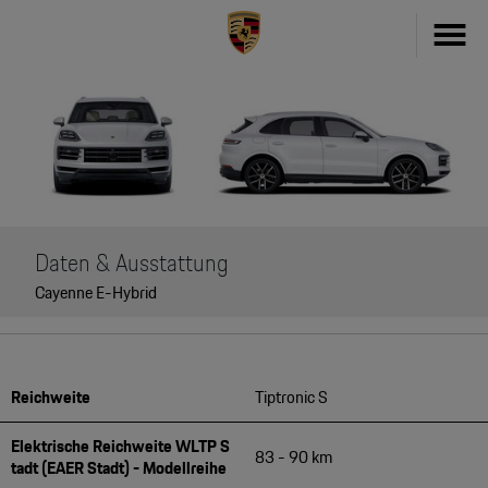
Fahrzeug konfigurieren
718
Zubehör
911
Zubehör Finder
Taycan
Daten & Ausstattung
Driver's Selection Online-Shop
Cayenne E-Hybrid
Panamera
Online Services
Macan
My Porsche
Reichweite
Tiptronic S
Cayenne
Frag Porsche
Elektrische Reichweite WLTP S
Neu- & Gebrauchtwagen
83 - 90 km
tadt (EAER Stadt) - Modellreihe
Porsche Connect