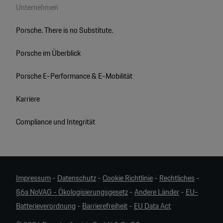
Unternehmen
Porsche. There is no Substitute.
Porsche im Überblick
Porsche E-Performance & E-Mobilität
Karriere
Compliance und Integrität
Impressum
-
Datenschutz
-
Cookie Richtlinie
-
Rechtliches
-
§6a NoVAG - Ökologisierungsgesetz
-
Andere Länder
-
EU-
Batterieverordnung
-
Barrierefreiheit
-
EU Data Act