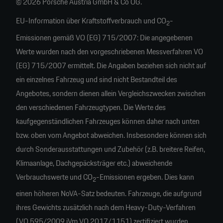
© 2026 Porsche Austria GmbH & Co OG.
EU-Information über Kraftstoffverbrauch und CO
-
2
Emissionen gemäß VO (EG) 715/2007: Die angegebenen
Werte wurden nach den vorgeschriebenen Messverfahren VO
(EG) 715/2007 ermittelt. Die Angaben beziehen sich nicht auf
ein einzelnes Fahrzeug und sind nicht Bestandteil des
Angebotes, sondern dienen allein Vergleichszwecken zwischen
den verschiedenen Fahrzeugtypen. Die Werte des
kaufgegenständlichen Fahrzeuges können daher nach unten
bzw. oben vom Angebot abweichen. Insbesondere können sich
durch Sonderausstattungen und Zubehör (z.B. breitere Reifen,
Klimaanlage, Dachgepäcksträger etc.) abweichende
Verbrauchswerte und CO
-Emissionen ergeben. Dies kann
2
einen höheren NoVA-Satz bedeuten. Fahrzeuge, die aufgrund
ihres Gewichts zusätzlich nach dem Heavy-Duty-Verfahren
(VO 595/2009 iVm VO 2017/1151) zertifiziert wurden,