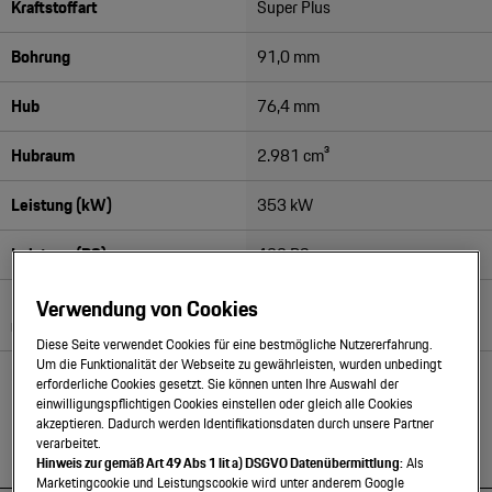
Kraftstoffart
Super Plus
Motorsport & Events
Newsletter abonnieren
Bohrung
91,0 mm
Service & Zubehör
YouTube Channel
Hub
76,4 mm
Wir über uns
Porsche Gebrauchtwagen
Hubraum
2.981 cm³
Newsletter
Konfigurator
Leistung (kW)
353 kW
Porsche Shop
Car Configurator
Leistung (PS)
480 PS
Mein Porsche Account
Porsche Timepieces
Drehzahlpunkt für Maximaldreh
Verwendung von Cookies
7500 1/min
moment
Porsche Poster Designer
Diese Seite verwendet Cookies für eine bestmögliche Nutzererfahrung.
Um die Funktionalität der Webseite zu gewährleisten, wurden unbedingt
Leistung
480 PS / 353 kW
erforderliche Cookies gesetzt. Sie können unten Ihre Auswahl der
einwilligungspflichtigen Cookies einstellen oder gleich alle Cookies
akzeptieren. Dadurch werden Identifikationsdaten durch unsere Partner
verarbeitet.
Fahrleistungen
PDK
Hinweis zur gemäß Art 49 Abs 1 lit a) DSGVO Datenübermittlung:
Als
Marketingcookie und Leistungscookie wird unter anderem Google