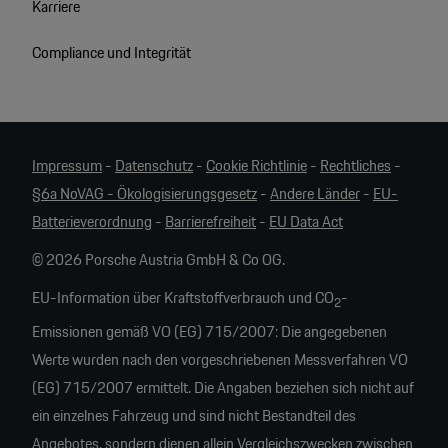
Karriere
Compliance und Integrität
Impressum
-
Datenschutz
-
Cookie Richtlinie
-
Rechtliches
-
§6a NoVAG - Ökologisierungsgesetz
-
Andere Länder
-
EU-
Batterieverordnung
-
Barrierefreiheit
-
EU Data Act
© 2026 Porsche Austria GmbH & Co OG.
EU-Information über Kraftstoffverbrauch und CO
-
2
Emissionen gemäß VO (EG) 715/2007: Die angegebenen
Werte wurden nach den vorgeschriebenen Messverfahren VO
(EG) 715/2007 ermittelt. Die Angaben beziehen sich nicht auf
ein einzelnes Fahrzeug und sind nicht Bestandteil des
Angebotes, sondern dienen allein Vergleichszwecken zwischen