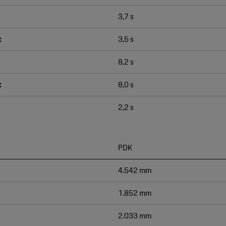
3,7 s
t
3,5 s
8,2 s
t
8,0 s
2,2 s
PDK
4.542 mm
1.852 mm
2.033 mm