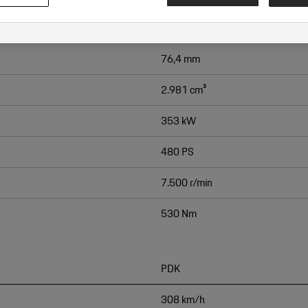
91,00 mm
76,4 mm
2.981 cm³
353 kW
480 PS
7.500 r/min
530 Nm
PDK
308 km/h