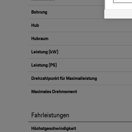
Bohrung
Hub
Hubraum
Leistung (kW)
Leistung (PS)
Drehzahlpunkt für Maximalleistung
Maximales Drehmoment
Fahrleistungen
Höchstgeschwindigkeit