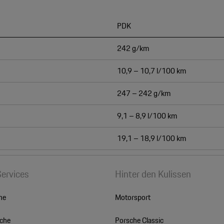
PDK
242 g/km
10,9 – 10,7 l/100 km
247 – 242 g/km
9,1 – 8,9 l/100 km
19,1 – 18,9 l/100 km
Services
Hinter den Kulissen
he
Motorsport
sche
Porsche Classic