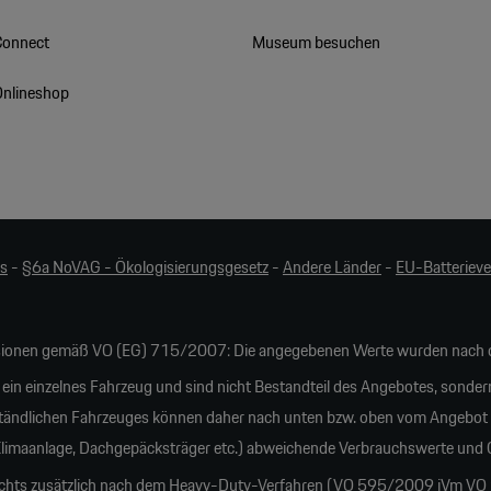
Connect
Museum besuchen
Onlineshop
es
-
§6a NoVAG - Ökologisierungsgesetz
-
Andere Länder
-
EU-Batteriev
ionen gemäß VO (EG) 715/2007: Die angegebenen Werte wurden nach d
 ein einzelnes Fahrzeug und sind nicht Bestandteil des Angebotes, sonder
tändlichen Fahrzeuges können daher nach unten bzw. oben vom Angebot
 Klimaanlage, Dachgepäcksträger etc.) abweichende Verbrauchswerte und
ichts zusätzlich nach dem Heavy-Duty-Verfahren (VO 595/2009 iVm VO 20