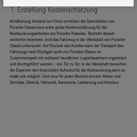
Marketingzwecke“) haben, von Ihrem zugeordneten Händler bzw. im Falle
1. Erstellung Kostenschätzung
2. 
eines Porsche Betriebs, Porsche Inter Auto GmbH & Co KG, eingesehen
werden.
Annäherung: Anhand von Fotos ermitteln die Spezialisten von
zlich
Porsche Classic eine erste grobe Kostenschätzung für die
Lageb
chs
Restaurierungsarbeiten am Porsche Klassiker. Besteht danach
unter
weiterhin Interesse, wird das Fahrzeug in der Werkstatt von Porsche
Arbei
.
Classic untersucht. Auf Wunsch des Kunden kann der Transport des
Fahrzeugs nach Stuttgart auch von Porsche Classic im
Zusammenspiel mit weltweit bewährten Logistikpartnern organisiert
und durchgeführt werden - von Tür zu Tür. In der Werkstatt bewerten
die Experten den finanziellen Aufwand für die Restaurierung dann so
exakt wie möglich. Und zwar für jeden Bereich einzeln: Motor und
Getriebe, Elektrik, Fahrwerk, Karosserie, Lackierung und Interieur.