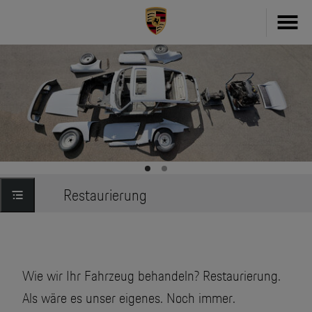
Fahrzeug konfigurieren
718
Zubehör
911
Zubehör Finder
Taycan
Driver's Selection Online-Shop
Restaurierung
Panamera
Online Services
Macan
My Porsche
Cayenne
Wie wir Ihr Fahrzeug behandeln? Restaurierung.
Frag Porsche
Neu- & Gebrauchtwagen
Als wäre es unser eigenes. Noch immer.
Porsche Connect