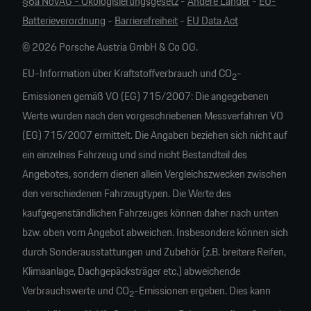
§6a NoVAG - Ökologisierungsgesetz
-
Andere Länder
-
EU-
Batterieverordnung
-
Barrierefreiheit
-
EU Data Act
© 2026 Porsche Austria GmbH & Co OG.
EU-Information über Kraftstoffverbrauch und CO
-
2
Emissionen gemäß VO (EG) 715/2007: Die angegebenen
Werte wurden nach den vorgeschriebenen Messverfahren VO
(EG) 715/2007 ermittelt. Die Angaben beziehen sich nicht auf
ein einzelnes Fahrzeug und sind nicht Bestandteil des
Angebotes, sondern dienen allein Vergleichszwecken zwischen
den verschiedenen Fahrzeugtypen. Die Werte des
kaufgegenständlichen Fahrzeuges können daher nach unten
bzw. oben vom Angebot abweichen. Insbesondere können sich
durch Sonderausstattungen und Zubehör (z.B. breitere Reifen,
Klimaanlage, Dachgepäcksträger etc.) abweichende
Verbrauchswerte und CO
-Emissionen ergeben. Dies kann
2