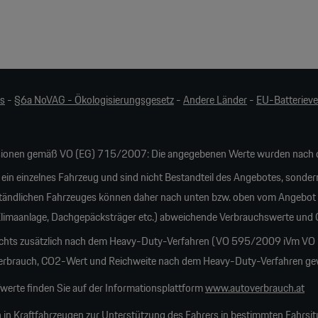
es
-
§6a NoVAG - Ökologisierungsgesetz
-
Andere Länder
-
EU-Batteriev
ionen gemäß VO (EG) 715/2007: Die angegebenen Werte wurden nach d
 ein einzelnes Fahrzeug und sind nicht Bestandteil des Angebotes, sonder
tändlichen Fahrzeuges können daher nach unten bzw. oben vom Angebot
 Klimaanlage, Dachgepäcksträger etc.) abweichende Verbrauchswerte und
ichts zusätzlich nach dem Heavy-Duty-Verfahren (VO 595/2009 iVm VO 20
rauch, CO2-Wert und Reichweite nach dem Heavy-Duty-Verfahren gewich
erte finden Sie auf der Informationsplattform
www.autoverbrauch.at
 in Kraftfahrzeugen zur Unterstützung des Fahrers in bestimmten Fahrsit