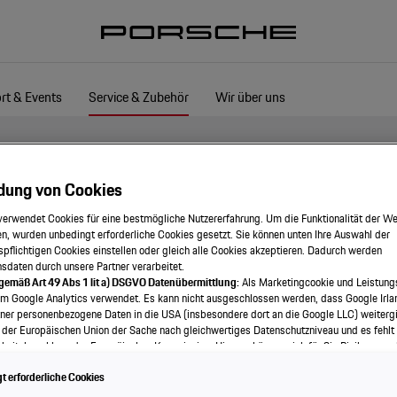
rt & Events
Service & Zubehör
Wir über uns
dung von Cookies
verwendet Cookies für eine bestmögliche Nutzererfahrung. Um die Funktionalität der We
n, wurden unbedingt erforderliche Cookies gesetzt. Sie können unten Ihre Auswahl der
spflichtigen Cookies einstellen oder gleich alle Cookies akzeptieren. Dadurch werden
onsdaten durch unsere Partner verarbeitet.
 gemäß Art 49 Abs 1 lit a) DSGVO Datenübermittlung:
Als Marketingcookie und Leistung
em Google Analytics verwendet. Es kann nicht ausgeschlossen werden, dass Google Irla
ner personenbezogene Daten in die USA (insbesondere dort an die Google LLC) weitergi
 der Europäischen Union der Sache nach gleichwertiges Datenschutzniveau und es fehlt
eitsbeschluss der Europäischen Kommission. Hieraus können sich für Sie Risiken ergeb
als Betroffener in den USA nicht wirksam durchsetzen können, in den USA keine Datens
 erforderliche Cookies
nd weil nicht ausgeschlossen werden kann, dass aufgrund aktueller Gesetze US-Sicherh
f auf Daten erlangen können, wobei Eingriffe in Ihre persönlichen Rechte und Freiheiten n