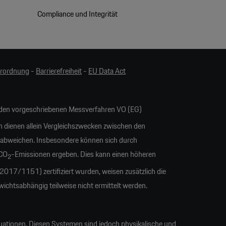
Compliance und Integrität
erordnung
-
Barrierefreiheit
-
EU Data Act
en vorgeschriebenen Messverfahren VO (EG)
n dienen allein Vergleichszwecken zwischen den
 abweichen. Insbesondere können sich durch
 CO
-Emissionen ergeben. Dies kann einen höheren
2
17/1151) zertifiziert wurden, weisen zusätzlich die
tsabhängig teilweise nicht ermittelt werden.
uationen. Diesen Systemen sind jedoch physikalische und