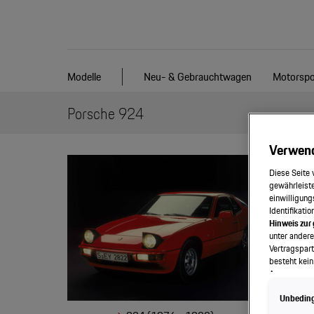
Modelle
Neu- & Gebrauchtwagen
Motorspo
Porsche 924
Verwen
Diese Seite 
gewährleiste
einwilligung
Identifikati
Hinweis zur
unter ander
Vertragspart
besteht kein
Angemessenh
Ihre Rechte 
Unbedingt
bestehen, u
einen Zugrif