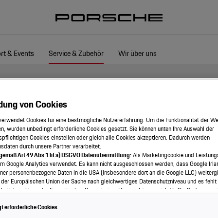
rt & Events
Service & Zubehör
Wir über uns
dung von Cookies
verwendet Cookies für eine bestmögliche Nutzererfahrung. Um die Funktionalität der We
n, wurden unbedingt erforderliche Cookies gesetzt. Sie können unten Ihre Auswahl der
spflichtigen Cookies einstellen oder gleich alle Cookies akzeptieren. Dadurch werden
onsdaten durch unsere Partner verarbeitet.
 gemäß Art 49 Abs 1 lit a) DSGVO Datenübermittlung:
Als Marketingcookie und Leistung
em Google Analytics verwendet. Es kann nicht ausgeschlossen werden, dass Google Irla
ner personenbezogene Daten in die USA (insbesondere dort an die Google LLC) weitergi
 der Europäischen Union der Sache nach gleichwertiges Datenschutzniveau und es fehlt
eitsbeschluss der Europäischen Kommission. Hieraus können sich für Sie Risiken ergeb
als Betroffener in den USA nicht wirksam durchsetzen können, in den USA keine Datens
 erforderliche Cookies
nd weil nicht ausgeschlossen werden kann, dass aufgrund aktueller Gesetze US-Sicherh
f auf Daten erlangen können, wobei Eingriffe in Ihre persönlichen Rechte und Freiheiten n