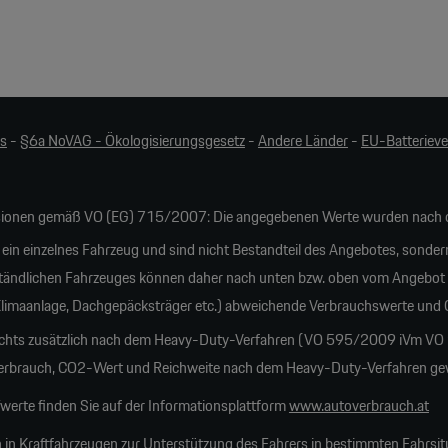
es
-
§6a NoVAG - Ökologisierungsgesetz
-
Andere Länder
-
EU-Batteriev
ionen gemäß VO (EG) 715/2007: Die angegebenen Werte wurden nach d
 ein einzelnes Fahrzeug und sind nicht Bestandteil des Angebotes, sonder
tändlichen Fahrzeuges können daher nach unten bzw. oben vom Angebot
 Klimaanlage, Dachgepäcksträger etc.) abweichende Verbrauchswerte und
ichts zusätzlich nach dem Heavy-Duty-Verfahren (VO 595/2009 iVm VO 20
rauch, CO2-Wert und Reichweite nach dem Heavy-Duty-Verfahren gewich
erte finden Sie auf der Informationsplattform
www.autoverbrauch.at
 in Kraftfahrzeugen zur Unterstützung des Fahrers in bestimmten Fahrsit