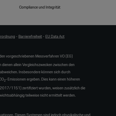
Compliance und Integrität
erordnung
-
Barrierefreiheit
-
EU Data Act
en vorgeschriebenen Messverfahren VO (EG)
n dienen allein Vergleichszwecken zwischen den
 abweichen. Insbesondere können sich durch
 CO
-Emissionen ergeben. Dies kann einen höheren
2
17/1151) zertifiziert wurden, weisen zusätzlich die
tsabhängig teilweise nicht ermittelt werden.
uationen. Diesen Systemen sind jedoch physikalische und