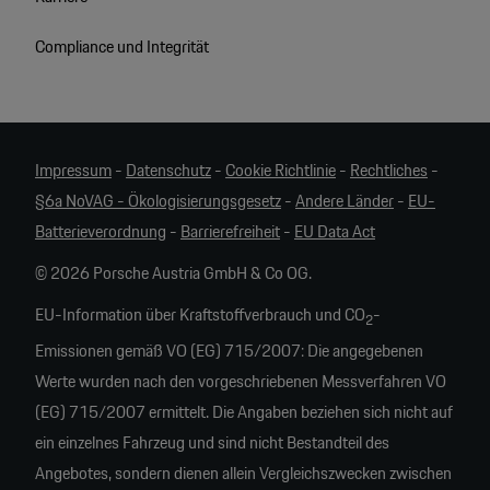
Compliance und Integrität
Impressum
-
Datenschutz
-
Cookie Richtlinie
-
Rechtliches
-
§6a NoVAG - Ökologisierungsgesetz
-
Andere Länder
-
EU-
Batterieverordnung
-
Barrierefreiheit
-
EU Data Act
© 2026 Porsche Austria GmbH & Co OG.
EU-Information über Kraftstoffverbrauch und CO
-
2
Emissionen gemäß VO (EG) 715/2007: Die angegebenen
Werte wurden nach den vorgeschriebenen Messverfahren VO
(EG) 715/2007 ermittelt. Die Angaben beziehen sich nicht auf
ein einzelnes Fahrzeug und sind nicht Bestandteil des
Angebotes, sondern dienen allein Vergleichszwecken zwischen