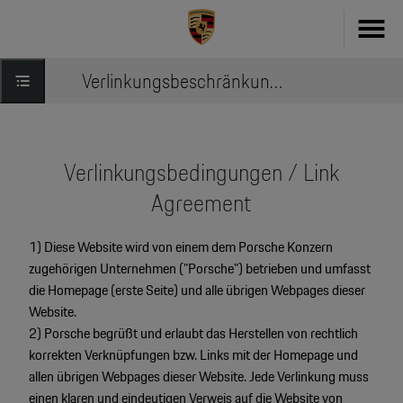
Verlinkungsbeschränkungen / Link agreement
Fahrzeug konfigurieren
718
Zubehör
911
Verlinkungsbedingungen / Link
Zubehör Finder
Agreement
Taycan
Driver's Selection Online-Shop
1) Diese Website wird von einem dem Porsche Konzern
Panamera
zugehörigen Unternehmen ("Porsche") betrieben und umfasst
Online Services
die Homepage (erste Seite) und alle übrigen Webpages dieser
Macan
Website.
My Porsche
Cayenne
2) Porsche begrüßt und erlaubt das Herstellen von rechtlich
korrekten Verknüpfungen bzw. Links mit der Homepage und
Frag Porsche
Neu- & Gebrauchtwagen
allen übrigen Webpages dieser Website. Jede Verlinkung muss
Porsche Connect
einen klaren und eindeutigen Verweis auf die Website von